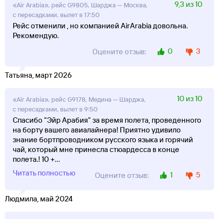
9,3 из 10
«Air Arabia», рейс G9805, Шарджа — Москва,
с пересадками, вылет в 17:50
Рейс отменили , но компанией AirArabia довольна.
Рекомендую.
0
3
Оцените отзыв:
Татьяна, март 2026
10 из 10
«Air Arabia», рейс G9178, Медина — Шарджа,
с пересадками, вылет в 9:50
Спасибо "Эйр Арабия" за время полета, проведенного
на борту вашего авиалайнера! Приятно удивило
знание бортпроводником русского языка и горячий
чай, который мне принесла стюардесса в конце
полета.! 10 +
...
Читать полностью
1
5
Оцените отзыв:
Людмила, май 2024