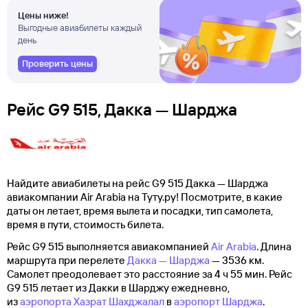
Цены ниже!
Выгодные авиабилеты каждый
день
Проверить цены
Рейс G9 515, Дакка — Шарджа
Найдите авиабилеты на рейс G9 515 Дакка — Шарджа
авиакомпании Air Arabia на Туту.ру! Посмотрите, в какие
даты он летает, время вылета и посадки, тип самолета,
время в пути, стоимость билета.
Рейс G9 515 выполняется авиакомпанией
Air Arabia
. Длина
маршрута при перелете
Дакка — Шарджа
— 3536 км.
Самолет преодолевает это расстояние за 4 ч 55 мин. Рейс
G9 515 летает из Дакки в Шарджу ежедневно,
из
аэропорта Хазрат Шахджалал
в
аэропорт Шарджа
.