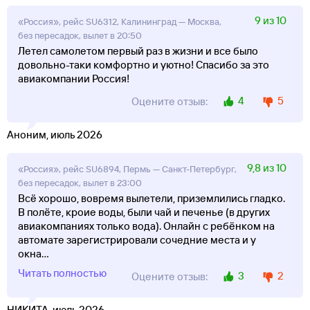
9 из 10
«Россия», рейс SU6312, Калининград — Москва,
без пересадок, вылет в 20:50
Летел самолетом первый раз в жизни и все было
довольно-таки комфортно и уютно! Спасибо за это
авиакомпании Россия!
4
5
Оцените отзыв:
Аноним, июль 2026
9,8 из 10
«Россия», рейс SU6894, Пермь — Санкт-Петербург,
без пересадок, вылет в 23:00
Всё хорошо, вовремя вылетели, приземлились гладко.
В полёте, кроие воды, были чай и печенье (в других
авиакомпаниях только вода). Онлайн с ребёнком на
автомате зарегистрировали сочедние места и у
окна
...
Читать полностью
3
2
Оцените отзыв:
НИКИТА, июль 2026