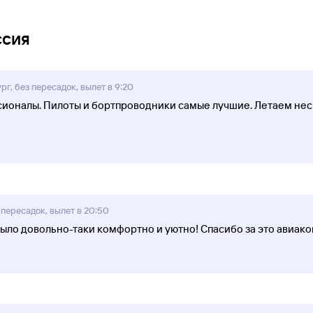
ссия
г, без пересадок, вылет в 9:20
ионалы. Пилоты и бортпроводники самые лучшие. Летаем неск
пересадок, вылет в 20:50
было довольно-таки комфортно и уютно! Спасибо за это авиак