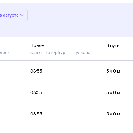
в августе
Прилет
В пути
ярск
Санкт-Петербург —
Пулково
06:55
5 ч 0 м
06:55
5 ч 0 м
06:55
5 ч 0 м