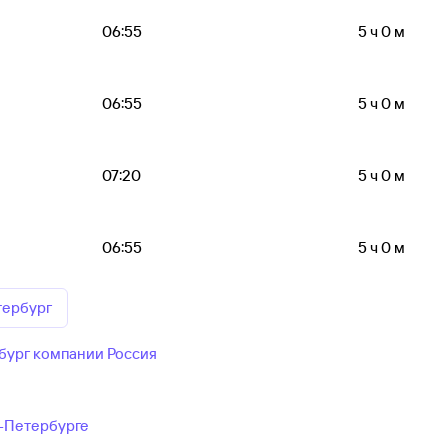
06:55
5 ч 0 м
06:55
5 ч 0 м
07:20
5 ч 0 м
06:55
5 ч 0 м
тербург
бург компании Россия
т-Петербурге