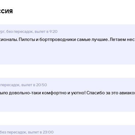
ссия
г, без пересадок, вылет в 9:20
ионалы. Пилоты и бортпроводники самые лучшие. Летаем неск
пересадок, вылет в 20:50
было довольно-таки комфортно и уютно! Спасибо за это авиак
без пересадок, вылет в 23:00