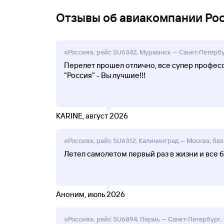
Отзывы об авиакомпании Ро
«Россия», рейс SU6342, Мурманск — Санкт-Петербур
Перелет прошел отлично, все супер професс
"Россия" - Вы лучшие!!!
KARINE, август 2026
«Россия», рейс SU6312, Калининград — Москва, без 
Летел самолетом первый раз в жизни и все 
Аноним, июль 2026
«Россия», рейс SU6894, Пермь — Санкт-Петербург, 