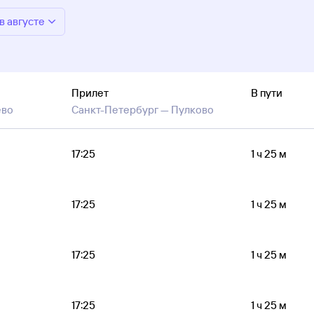
в августе
Прилет
В пути
ево
Санкт-Петербург —
Пулково
17:25
1 ч 25 м
17:25
1 ч 25 м
17:25
1 ч 25 м
17:25
1 ч 25 м