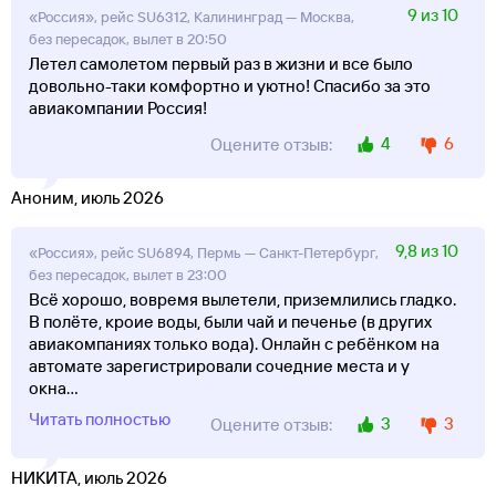
9 из 10
«Россия», рейс SU6312, Калининград — Москва,
без пересадок, вылет в 20:50
Летел самолетом первый раз в жизни и все было
довольно-таки комфортно и уютно! Спасибо за это
авиакомпании Россия!
4
6
Оцените отзыв:
Аноним, июль 2026
9,8 из 10
«Россия», рейс SU6894, Пермь — Санкт-Петербург,
без пересадок, вылет в 23:00
Всё хорошо, вовремя вылетели, приземлились гладко.
В полёте, кроие воды, были чай и печенье (в других
авиакомпаниях только вода). Онлайн с ребёнком на
автомате зарегистрировали сочедние места и у
окна
...
Читать полностью
3
3
Оцените отзыв:
НИКИТА, июль 2026