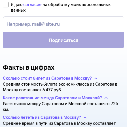
полете.
свою ситуацию. С вами свяжутся наши специалисты.
Я даю
согласие
на обработку моих персональных
Туту.ру высылает маршрутную квитанцию по электронной
данных
В письме, которое вы получите после заказа, будут
почте. Советуем распечатать ее и взять с собой в аэропорт.
контакты агентства-партнера, через которое оформлен
Она может пригодиться на паспортном контроле
билет. Вы можете связаться с ним напрямую.
за границей, хотя для посадки в самолет вам понадобится
только паспорт.
Подписаться
Факты в цифрах
Сколько стоит билет из Саратова в Москву?
Средняя стоимость билета эконом-класса из Саратова в
Москву составляет 6 ⁠477 руб.
Какое расстояние между Саратовом и Москвой?
Расстояние между Саратовом и Москвой составляет 725
км.
Сколько лететь из Саратова в Москву?
Среднее время в пути из Саратова в Москву составляет