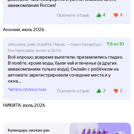
авиакомпании Россия!
4
4
Оцените отзыв:
Аноним, июль 2026
9,8 из 10
«Россия», рейс SU6894, Пермь — Санкт-Петербург,
без пересадок, вылет в 23:00
Всё хорошо, вовремя вылетели, приземлились гладко.
В полёте, кроие воды, были чай и печенье (в других
авиакомпаниях только вода). Онлайн с ребёнком на
автомате зарегистрировали сочедние места и у
окна
...
Читать полностью
3
2
Оцените отзыв:
НИКИТА, июль 2026
Календарь низких цен