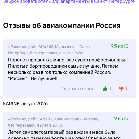
Забронировать отель или апартаменты в Санкт-Петербурге
Отзывы об авиакомпании Россия
9,5 из 10
«Россия», рейс SU6342, Мурманск — Санкт-
Петербург, без пересадок, вылет в 9:20
Перелет прошел отлично, все супер профессионалы.
Пилоты и бортпроводники самые лучшие. Летаем
несколько раз в год только компанией Россия.
"Россия" - Вы лучшие!!!
1
1
Оцените отзыв:
KARINE, август 2026
9 из 10
«Россия», рейс SU6312, Калининград — Москва,
без пересадок, вылет в 20:50
Летел самолетом первый раз в жизни и все было
довольно-таки комфортно и уютно! Спасибо за это