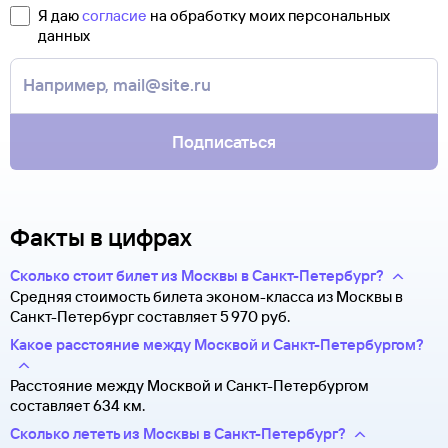
полете.
свою ситуацию. С вами свяжутся наши специалисты.
Я даю
согласие
на обработку моих персональных
Туту.ру высылает маршрутную квитанцию по электронной
данных
В письме, которое вы получите после заказа, будут
почте. Советуем распечатать ее и взять с собой в аэропорт.
контакты агентства-партнера, через которое оформлен
Она может пригодиться на паспортном контроле
билет. Вы можете связаться с ним напрямую.
за границей, хотя для посадки в самолет вам понадобится
только паспорт.
Подписаться
Факты в цифрах
Сколько стоит билет из Москвы в Санкт-Петербург?
Средняя стоимость билета эконом-класса из Москвы в
Санкт-Петербург составляет 5 ⁠970 руб.
Какое расстояние между Москвой и Санкт-Петербургом?
Расстояние между Москвой и Санкт-Петербургом
составляет 634 км.
Сколько лететь из Москвы в Санкт-Петербург?