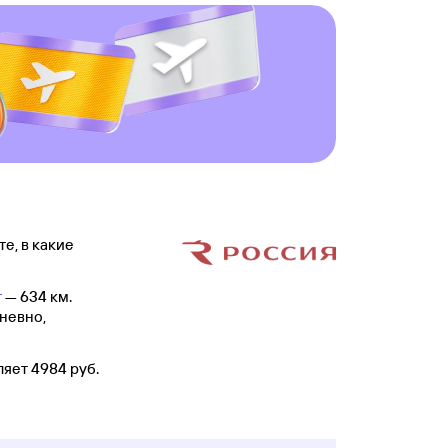
е, в какие
г
— 634 км.
дневно,
яет 4984 руб.