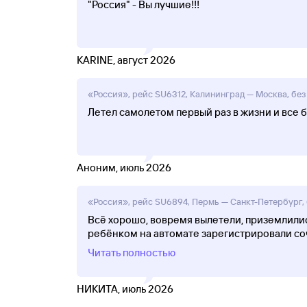
"Россия" - Вы лучшие!!!
KARINE, август 2026
«Россия», рейс SU6312, Калининград — Москва, без 
Летел самолетом первый раз в жизни и все 
Аноним, июль 2026
«Россия», рейс SU6894, Пермь — Санкт-Петербург, 
Всё хорошо, вовремя вылетели, приземлились
ребёнком на автомате зарегистрировали со
Читать полностью
НИКИТА, июль 2026