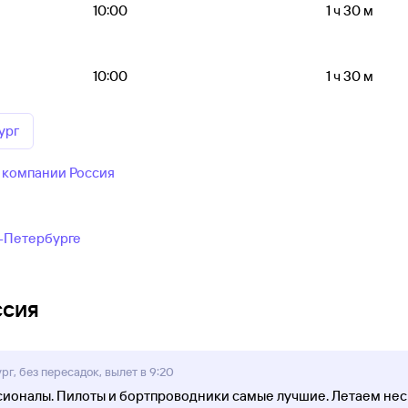
10:00
1 ч 30 м
10:00
1 ч 30 м
ург
 компании Россия
т-Петербурге
ссия
г, без пересадок, вылет в 9:20
ионалы. Пилоты и бортпроводники самые лучшие. Летаем неск