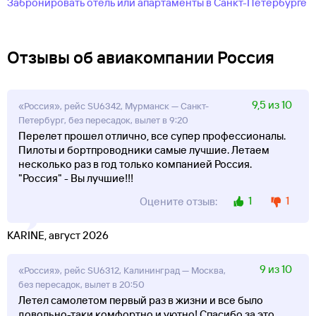
Забронировать отель или апартаменты в Санкт-Петербурге
Отзывы об авиакомпании Россия
9,5 из 10
«Россия», рейс SU6342, Мурманск — Санкт-
Петербург, без пересадок, вылет в 9:20
Перелет прошел отлично, все супер профессионалы.
Пилоты и бортпроводники самые лучшие. Летаем
несколько раз в год только компанией Россия.
"Россия" - Вы лучшие!!!
1
1
Оцените отзыв:
KARINE, август 2026
9 из 10
«Россия», рейс SU6312, Калининград — Москва,
без пересадок, вылет в 20:50
Летел самолетом первый раз в жизни и все было
довольно-таки комфортно и уютно! Спасибо за это