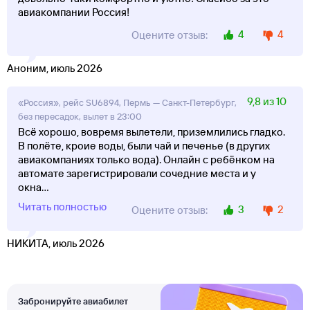
авиакомпании Россия!
4
4
Оцените отзыв:
Аноним, июль 2026
9,8 из 10
«Россия», рейс SU6894, Пермь — Санкт-Петербург,
без пересадок, вылет в 23:00
Всё хорошо, вовремя вылетели, приземлились гладко.
В полёте, кроие воды, были чай и печенье (в других
авиакомпаниях только вода). Онлайн с ребёнком на
автомате зарегистрировали сочедние места и у
окна
...
Читать полностью
3
2
Оцените отзыв:
НИКИТА, июль 2026
Забронируйте авиабилет