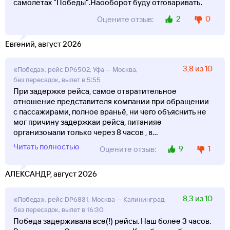
самолетах "Победы".Наооборот буду отговаривать.
2
0
Оцените отзыв:
Евгений, август 2026
3,8 из 10
«Победа», рейс DP6502, Уфа — Москва,
без пересадок, вылет в 5:55
При задержке рейса, самое отвратительное
отношение представителя компании при обращении
с пассажирами, полное враньё, ни чего объяснить не
мог причину задержкаи рейса, питанияе
организоыали только через 8 часов , в
...
Читать полностью
9
1
Оцените отзыв:
АЛЕКСАНДР, август 2026
8,3 из 10
«Победа», рейс DP6831, Москва — Калининград,
без пересадок, вылет в 16:30
Победа задерживала все(!) рейсы. Наш более 3 часов.