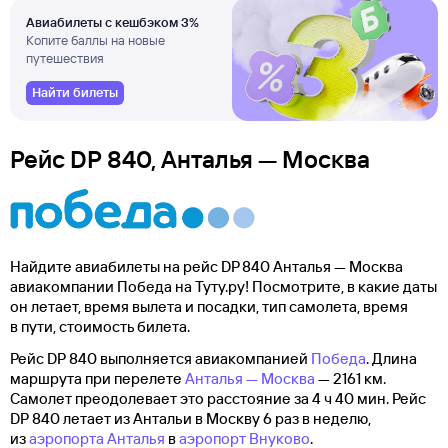
Авиабилеты с кешбэком 3%
Копите баллы на новые
путешествия
Найти билеты
Рейс DP 840, Анталья — Москва
Найдите авиабилеты на рейс DP 840 Анталья — Москва
авиакомпании Победа на Туту.ру! Посмотрите, в какие даты
он летает, время вылета и посадки, тип самолета, время
в пути, стоимость билета.
Рейс DP 840 выполняется авиакомпанией
Победа
. Длина
маршрута при перелете
Анталья — Москва
— 2161 км.
Самолет преодолевает это расстояние за 4 ч 40 мин. Рейс
DP 840 летает из Антальи в Москву 6 раз в неделю,
из
аэропорта Анталья
в
аэропорт Внуково
.