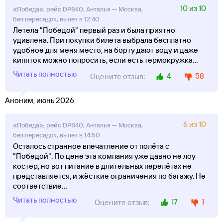
10 из 10
«Победа», рейс DP840, Анталья — Москва,
без пересадок, вылет в 12:40
Летела "Победой" первый раз и была приятно
удивлена. При покупки билета выбрала бесплатно
удобное для меня место, на борту дают воду и даже
кипяток можно попросить, если есть термокружка
...
Читать полностью
4
58
Оцените отзыв:
Аноним, июнь 2026
6 из 10
«Победа», рейс DP840, Анталья — Москва,
без пересадок, вылет в 14:50
Осталось странное впечатление от полёта с
"Победой". По цене эта компания уже давно не лоу-
костер, но вот питание в длительных перелётах не
представляется, и жёсткие ограничения по багажу. Не
соответствие
...
Читать полностью
17
1
Оцените отзыв: