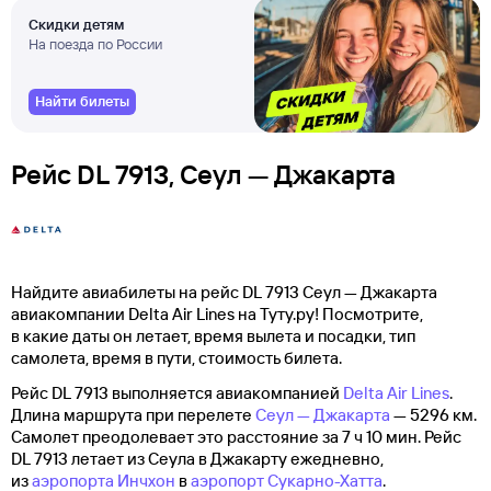
Скидки детям
На поезда по России
Найти билеты
Рейс DL 7913, Сеул — Джакарта
Найдите авиабилеты на рейс DL 7913 Сеул — Джакарта
авиакомпании Delta Air Lines на Туту.ру! Посмотрите,
в какие даты он летает, время вылета и посадки, тип
самолета, время в пути, стоимость билета.
Рейс DL 7913 выполняется авиакомпанией
Delta Air Lines
.
Длина маршрута при перелете
Сеул — Джакарта
— 5296 км.
Самолет преодолевает это расстояние за 7 ч 10 мин. Рейс
DL 7913 летает из Сеула в Джакарту ежедневно,
из
аэропорта Инчхон
в
аэропорт Сукарно-Хатта
.