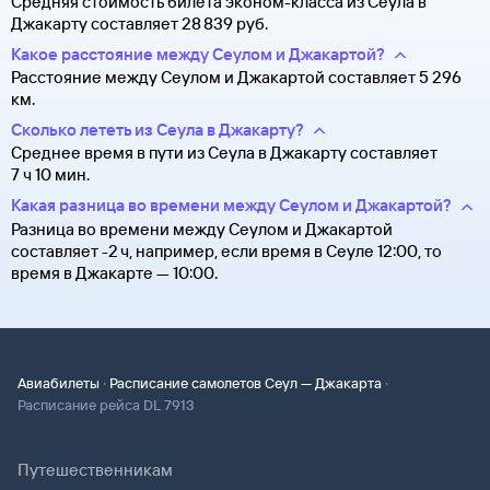
Средняя стоимость билета эконом-класса из Сеула в
Джакарту составляет 28 ⁠839 руб.
Какое расстояние между Сеулом и Джакартой?
Расстояние между Сеулом и Джакартой составляет 5 296
км.
Сколько лететь из Сеула в Джакарту?
Среднее время в пути из Сеула в Джакарту составляет
7 ч 10 мин.
Какая разница во времени между Сеулом и Джакартой?
Разница во времени между Сеулом и Джакартой
составляет -2 ч, например, если время в Сеуле 12:00, то
время в Джакарте — 10:00.
·
·
Авиабилеты
Расписание самолетов Сеул — Джакарта
Расписание рейса DL 7913
Путешественникам