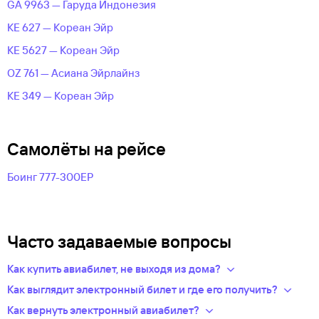
GA 9963 — Гаруда Индонезия
KE 627 — Кореан Эйр
KE 5627 — Кореан Эйр
OZ 761 — Асиана Эйрлайнз
KE 349 — Кореан Эйр
Самолёты на рейсе
Боинг 777-300ЕР
Часто задаваемые вопросы
Как купить авиабилет, не выходя из дома?
Укажите в нужных полях маршрут, дату поездки и число
Как выглядит электронный билет и где его получить?
пассажиров.Система подберет варианты
После оплаты на сайте, в базе данных авиакомпании
Как вернуть электронный авиабилет?
из предложений сотен авиакомпаний.