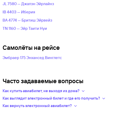
JL 7580 — Джапэн Эйрлайнз
IB 4403 — Иберия
BA 4774 — Бритиш Эйрвейз
TN 1160 — Эйр Таити Нуи
Самолёты на рейсе
Эмбраер 175 Энхансед Винглетс
Часто задаваемые вопросы
Как купить авиабилет, не выходя из дома?
Укажите в нужных полях маршрут, дату поездки и число
Как выглядит электронный билет и где его получить?
пассажиров.Система подберет варианты
После оплаты на сайте, в базе данных авиакомпании
Как вернуть электронный авиабилет?
из предложений сотен авиакомпаний.
появится новая запись — это и есть ваш электронный билет.
Правила возврата билетов определяет авиакомпания.
Из списка рейсов выберите удобный для вас.
Теперь вся информация о перелете будет храниться