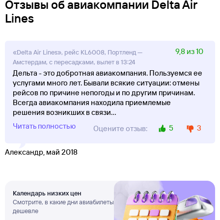
Отзывы об авиакомпании Delta Air
Lines
9,8 из 10
«Delta Air Lines», рейс KL6008, Портленд —
Амстердам, с пересадками, вылет в 13:24
Дельта - это добротная авиакомпания. Пользуемся ее
услугами много лет. Бывали всякие ситуации: отмены
рейсов по причине непогоды и по другим причинам.
Всегда авиакомпания находила приемлемые
решения возникших в связи
...
Читать полностью
5
3
Оцените отзыв:
Александр, май 2018
Календарь низких цен
Смотрите, в какие дни авиабилеты
дешевле