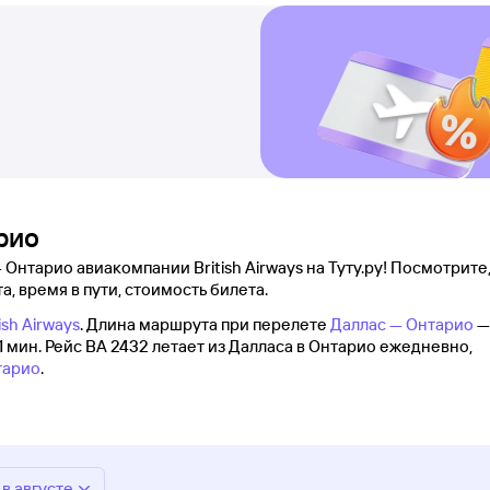
рио
Онтарио авиакомпании British Airways на Туту.ру! Посмотрите,
а, время в пути, стоимость билета.
ish Airways
. Длина маршрута при перелете
Даллас — Онтарио
— 
1 мин. Рейс BA 2432 летает из Далласа в Онтарио ежедневно,
тарио
.
в августе