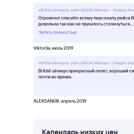
«British Airways», рейс BA234, Москва — Лондон, без
Огромное спасибо всему персоналу рейса ВА
довольна так как не пришлось столкнуться
...
Читать полностью
Viktoriia, июль 2019
«British Airways», рейс BA234, Москва — Лондон, без
British airways прекрасный полет, хороший 
почти во время.
ALEKSANDR, апрель 2019
Календарь низких цен