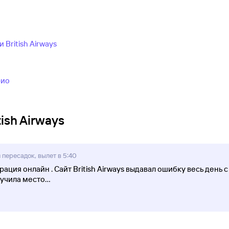
British Airways
рио
ish Airways
 пересадок, вылет в 5:40
ация онлайн . Сайт British Airways выдавал ошибку весь день с
олучила место
...