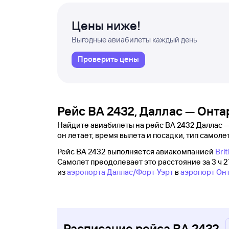
Цены ниже!
Выгодные авиабилеты каждый день
Проверить цены
Рейс BA 2432, Даллас — Онта
Найдите авиабилеты на рейс BA 2432 Даллас — 
он летает, время вылета и посадки, тип самолет
Рейс BA 2432 выполняется авиакомпанией
Brit
Самолет преодолевает это расстояние за 3 ч 2
из
аэропорта Даллас/Форт-Уэрт
в
аэропорт Он
Расписание рейса BA 2432