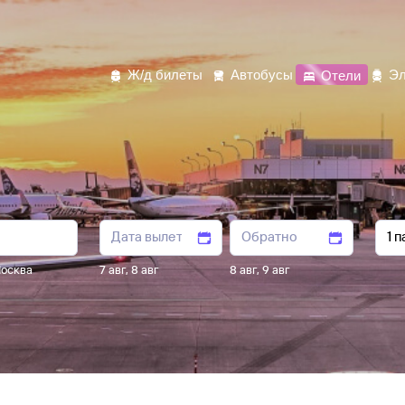
Ж/д билеты
Автобусы
Отели
Эл
осква
7 авг
,
8 авг
8 авг
,
9 авг