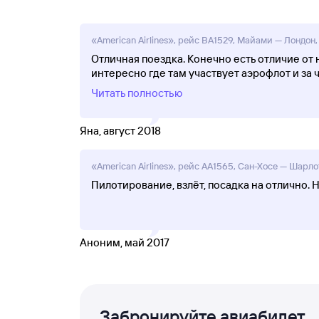
«American Airlines», рейс BA1529, Майами — Лондон,
Отличная поездка. Конечно есть отличие от
интересно где там участвует аэрофлот и за 
Читать полностью
Яна, август 2018
«American Airlines», рейс AA1565, Сан-Хосе — Шарло
Пилотирование, взлёт, посадка на отлично. 
Аноним, май 2017
Забронируйте авиабилет