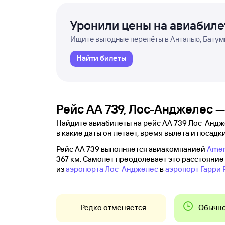
Уронили цены на авиабил
Ищите выгодные перелёты в Анталью, Батуми
Найти билеты
Рейс AA 739, Лос-Анджелес —
Найдите авиабилеты на рейс AA 739 Лос-Анджел
в какие даты он летает, время вылета и посадки
Рейс AA 739 выполняется авиакомпанией
Ameri
367 км. Самолет преодолевает это расстояние з
из
аэропорта Лос-Анджелес
в
аэропорт Гарри 
Редко отменяется
Обычно