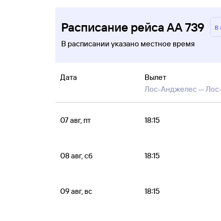
Расписание рейса AA 739
в
В расписании указано местное время
Дата
Вылет
Лос-Анджелес —
Лос
07 авг, пт
18:15
08 авг, сб
18:15
09 авг, вс
18:15