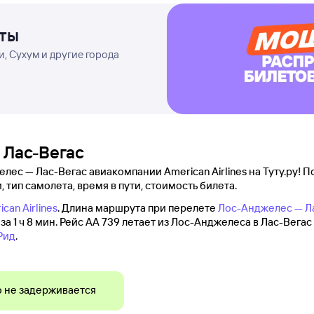
еты
, Сухум и другие города
 Лас-Вегас
ес — Лас-Вегас авиакомпании American Airlines на Туту.ру! П
, тип самолета, время в пути, стоимость билета.
can Airlines
. Длина маршрута при перелете
Лос-Анджелес — Л
а 1 ч 8 мин. Рейс AA 739 летает из Лос-Анджелеса в Лас-Вегас 
Рид
.
 не задерживается