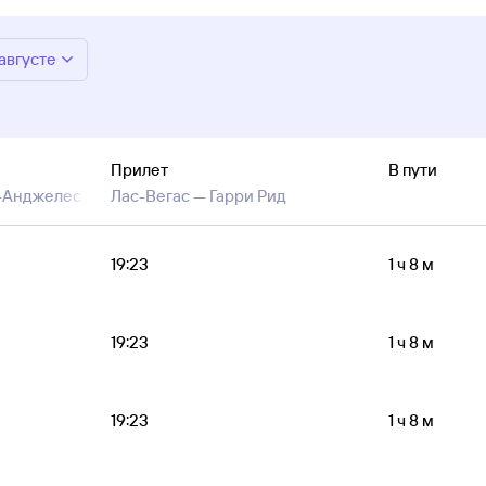
 августе
Прилет
В пути
-Анджелес
Лас-Вегас —
Гарри Рид
19:23
1 ч 8 м
19:23
1 ч 8 м
19:23
1 ч 8 м