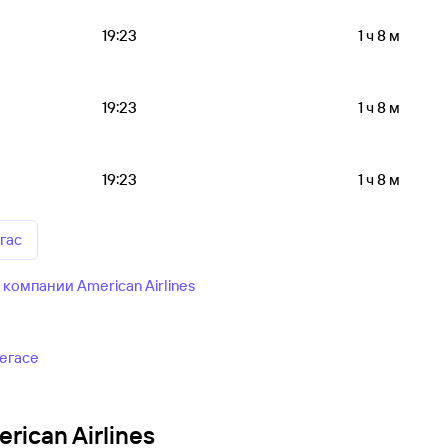
19:23
1 ч 8 м
19:23
1 ч 8 м
19:23
1 ч 8 м
гас
омпании American Airlines
егасе
ican Airlines