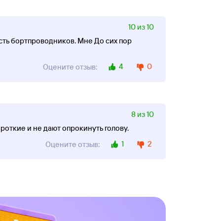
10 из 10
сть бортпроводников. Мне До сих пор
4
0
Оцените отзыв:
8 из 10
роткие и не дают опрокинуть голову.
1
2
Оцените отзыв: