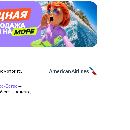
осмотрите,
ас-Вегас
—
6 раз в неделю,