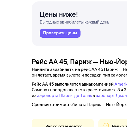
Цены ниже!
Выгодные авиабилеты каждый день
Проверить цены
Рейс AA 45, Париж — Нью-Йо
Найдите авиабилеты на рейс AA 45 Париж — Нью
он летает, время вылета и посадки, тип самолет
Рейс AA 45 выполняется авиакомпанией
Americ
Самолет преодолевает это расстояние за 8 ч 3
из
аэропорта Шарль-де-Голль
в
аэропорт Джон
Средняя стоимость билета Париж — Нью-Йорк д
Редко отменяется
Редко 