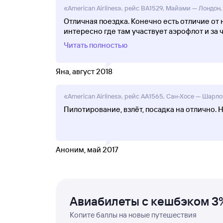
«American Airlines», рейс BA1529, Майами — Лондон,
Отличная поездка. Конечно есть отличие от
интересно где там участвует аэрофлот и за 
Читать полностью
Яна, август 2018
«American Airlines», рейс AA1565, Сан-Хосе — Шарло
Пилотирование, взлёт, посадка на отлично. 
Аноним, май 2017
Авиабилеты с кешбэком 3
Копите баллы на новые путешествия