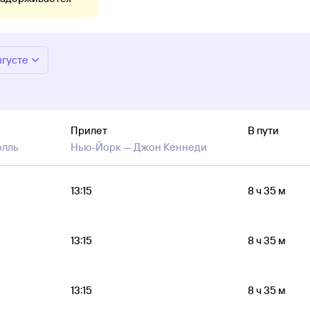
вгусте
Прилет
В пути
олль
Нью-Йорк —
Джон Кеннеди
13:15
8 ч 35 м
13:15
8 ч 35 м
13:15
8 ч 35 м