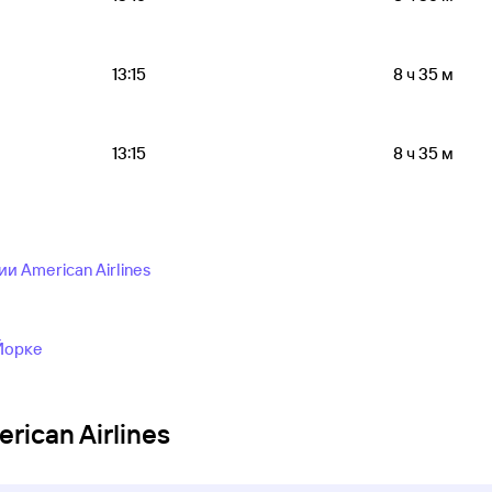
13:15
8 ч 35 м
13:15
8 ч 35 м
 American Airlines
Йорке
ican Airlines