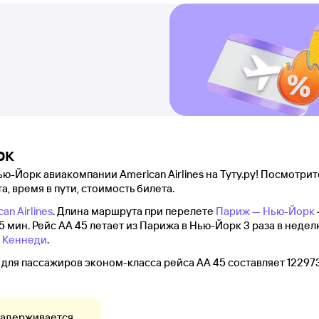
рк
-Йорк авиакомпании American Airlines на Туту.ру! Посмотрите
а, время в пути, стоимость билета.
an Airlines
. Длина маршрута при перелете
Париж — Нью-Йорк
5 мин. Рейс AA 45 летает из Парижа в Нью-Йорк 3 раза в недел
 Кеннеди
.
ля пассажиров эконом-класса рейса AA 45 составляет 122973
задерживается