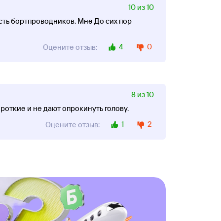
10 из 10
сть бортпроводников. Мне До сих пор
4
0
Оцените отзыв:
8 из 10
роткие и не дают опрокинуть голову.
1
2
Оцените отзыв: