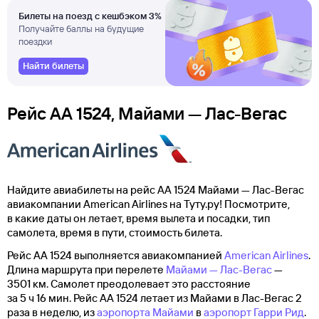
Билеты на поезд с кешбэком 3%
Получайте баллы на будущие
поездки
Найти билеты
Рейс AA 1524, Майами — Лас-Вегас
Найдите авиабилеты на рейс AA 1524 Майами — Лас-Вегас
авиакомпании American Airlines на Туту.ру! Посмотрите,
в какие даты он летает, время вылета и посадки, тип
самолета, время в пути, стоимость билета.
Рейс AA 1524 выполняется авиакомпанией
American Airlines
.
Длина маршрута при перелете
Майами — Лас-Вегас
—
3501 км. Самолет преодолевает это расстояние
за 5 ч 16 мин. Рейс AA 1524 летает из Майами в Лас-Вегас 2
раза в неделю, из
аэропорта Майами
в
аэропорт Гарри Рид
.