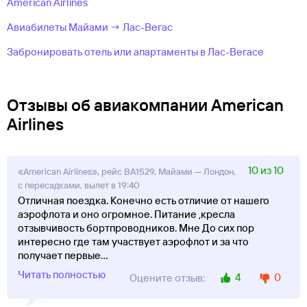
American Airlines
Авиабилеты Майами → Лас-Вегас
Забронировать отель или апартаменты в Лас-Вегасе
Отзывы об авиакомпании American
Airlines
10 из 10
«American Airlines», рейс BA1529, Майами — Лондон,
с пересадками, вылет в 19:40
Отличная поездка. Конечно есть отличие от нашего
аэрофлота и оно огромное. Питание ,кресла
отзывчивость бортпроводников. Мне До сих пор
интересно где там участвует аэрофлот и за что
получает первые
...
Читать полностью
4
0
Оцените отзыв: