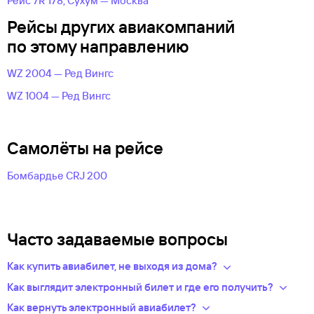
Рейс 7R 178, Сухум — Москва
Рейсы других авиакомпаний
по этому направлению
WZ 2004 — Ред Вингс
WZ 1004 — Ред Вингс
Самолёты на рейсе
Бомбардье CRJ 200
Часто задаваемые вопросы
Как купить авиабилет, не выходя из дома?
Укажите в нужных полях маршрут, дату поездки и число
Как выглядит электронный билет и где его получить?
пассажиров.Система подберет варианты
После оплаты на сайте, в базе данных авиакомпании
Как вернуть электронный авиабилет?
из предложений сотен авиакомпаний.