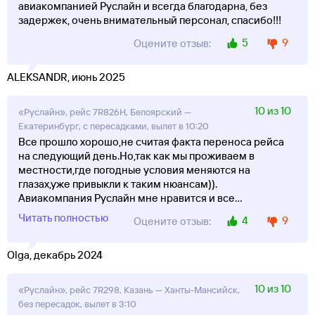
авиакомпанией Руслайн и всегда благодарна, без
задержек, очень внимательный персонал, спасибо!!!
5
9
Оцените отзыв:
ALEKSANDR, июнь 2025
10 из 10
«Руслайн», рейс 7R826Н, Белоярский —
Екатеринбург, с пересадками, вылет в 10:20
Все прошло хорошо,не считая факта переноса рейса
на следующий день.Но,так как мы проживаем в
местности,где погодные условия меняются на
глазах,уже привыкли к таким нюансам)).
Авиакомпания Руслайн мне нравится и все
...
Читать полностью
4
9
Оцените отзыв:
Olga, декабрь 2024
10 из 10
«Руслайн», рейс 7R298, Казань — Ханты-Мансийск,
без пересадок, вылет в 3:10