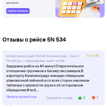
дешевле
Найти билеты
Отзывы о рейсе 5N 534
7,7 из 10
«Смартавиа», рейс 5N534, Калининград — Санкт-
Петербург, с пересадками, вылет в 6:40
Задержка рейса на 40 минут.Отвратительное
отношение грузчиков к багажу пассажиров.В
аэропорту Калининграда чемодан обвернули
упаковочной плёнкой и со всех сторон наклеили
таблички о хрупкости груза и об осторожном
обращении.И всё
...
Читать полностью
2
1
Оцените отзыв: