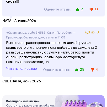
снова!!!
2
13
Оцените отзыв:
NATALIA, июль 2026
6,3 из 10
«Смартавиа», рейс 5N585, Санкт-Петербург —
Краснодар, без пересадок, вылет в 14:05
Была очень разочарована авиакомпанией! ручная
кладь всего 5 кг., причем пока дойдешь до самолета 2
раза суешь несчастную сумку в калибратор, пройти
онлайн регистрацию без выбора места(услуга
платная) невозможно, на
...
Читать полностью
28
4
Оцените отзыв:
СВЕТЛАНА, июнь 2026
Календарь низких цен
Смотрите, в какие дни авиабилеты