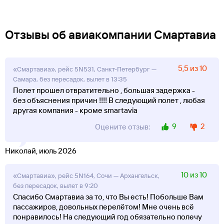
Отзывы об авиакомпании Смартавиа
5,5 из 10
«Смартавиа», рейс 5N531, Санкт-Петербург —
Самара, без пересадок, вылет в 13:35
Полет прошел отвратительно , большая задержка -
без объяснения причин !!!! В следующий полет , любая
другая компания - кроме smartavia
9
2
Оцените отзыв:
Николай, июль 2026
10 из 10
«Смартавиа», рейс 5N164, Сочи — Архангельск,
без пересадок, вылет в 9:20
Спасибо Смартавиа за то, что Вы есть! Побольше Вам
пассажиров, довольных перелётом! Мне очень всё
понравилось! На следующий год обязательно полечу