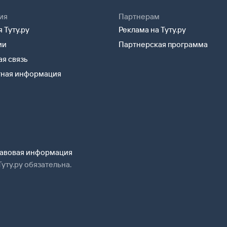
ия
Партнерам
 Туту.ру
Реклама на Туту.ру
ии
Партнерская программа
я связь
тная информация
авовая информация
уту.ру обязательна.