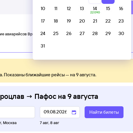
10
11
12
13
14
15
16
22 ⁠090
17
18
19
20
21
22
23
24
25
26
27
28
29
30
ие авиарейсов Вроцлав — Пафос
31
Прямые рейсы
а. Показаны ближайшие рейсы — на 9 августа.
Вроцлав → Пафос
на
9 августа
Найти билеты
г
,
Москва
7 авг
,
8 авг