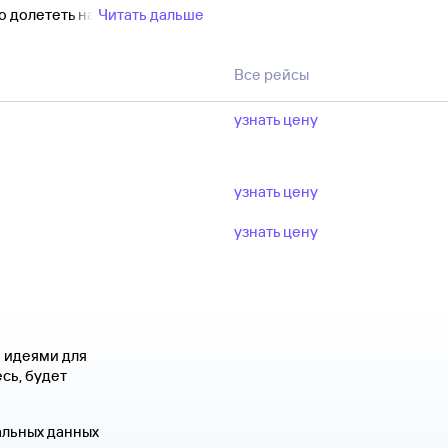
о долететь на
Читать дальше
Все рейсы
узнать цену
узнать цену
узнать цену
я идеями для
сь, будет
альных данных