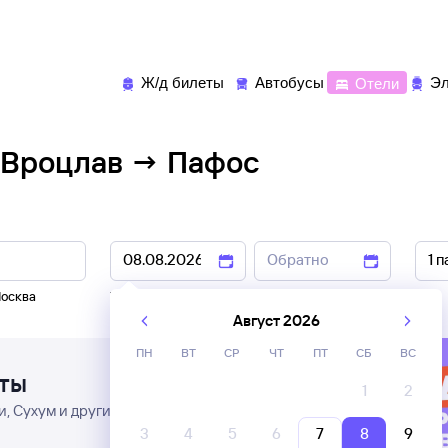
Ж/д билеты
Автобусы
Отели
Эл
 Вроцлав → Пафос
осква
7 авг
,
8 авг
9 авг
,
10 авг
Август 2026
ПН
ВТ
СР
ЧТ
ПТ
СБ
ВС
еты
1
2
, Сухум и другие города
3
4
5
6
7
8
9