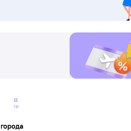
12
ср
 города