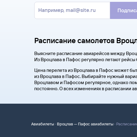
Подпис
Расписание самолетов Вроц
Выясните расписание авиарейсов между Вроц
Из Вроцлава в Пафос регулярно летают рейсы 
Цена перелета из Вроцлава в Пафос может быт
из Вроцлава в Пафос. Выбирайте нужный вариа
Вроцлавом и Пафосом регулярное, однако пом
постоянно. О всех изменениях в расписании а
·
·
Авиабилеты
Вроцлав — Пафос авиабилеты
Расписани