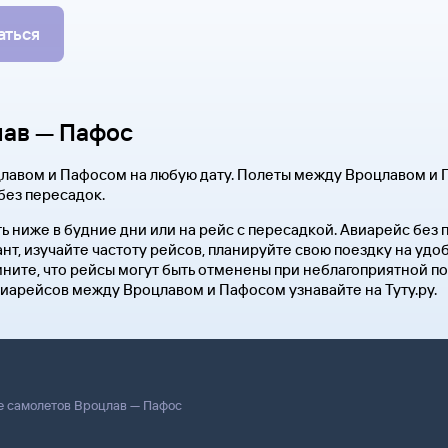
аться
лав — Пафос
лавом и Пафосом на любую дату. Полеты между Вроцлавом и 
без пересадок.
ь ниже в будние дни или на рейс с пересадкой. Авиарейс без
нт, изучайте частоту рейсов, планируйте свою поездку на уд
ните, что рейсы могут быть отменены при неблагоприятной по
виарейсов между Вроцлавом и Пафосом узнавайте на Туту.ру.
е самолетов Вроцлав — Пафос