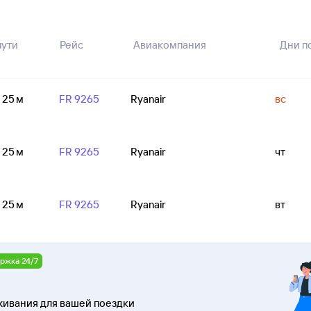
пути
Рейс
Авиакомпания
Дни п
ч 25 м
FR 9265
Ryanair
вс
ч 25 м
FR 9265
Ryanair
чт
ч 25 м
FR 9265
Ryanair
вт
ржка 24/7
ивания для вашей поездки