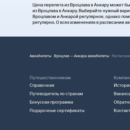
Цена перелета из Вроцлава в Анкару может бы
из Вроцлава в Анкару. Выбирайте нужный вари
Вроцлавом и Анкарой регулярное, однако помн
регулярно. О всех изменениях в расписании а
·
·
Авиабилеты
Вроцлав — Анкара авиабилеты
Расписани
Путешественникам
Компан
Справочная
История
Путеводитель по странам
Ваканс
Бонусная программа
Обратна
Подарочные сертификаты
Контак