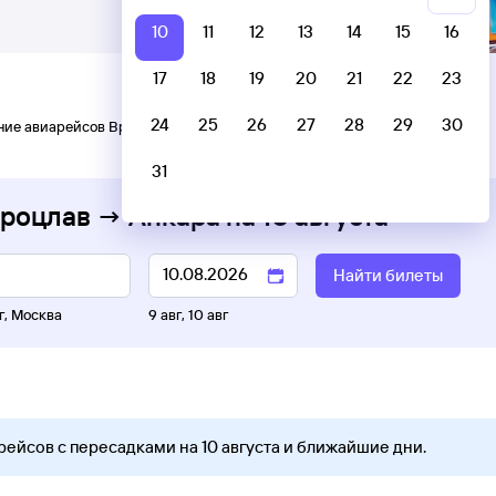
10
11
12
13
14
15
16
17
18
19
20
21
22
23
24
25
26
27
28
29
30
ние авиарейсов Вроцлав — Анкара
31
Вроцлав → Анкара
на
10 августа
Найти билеты
г
,
Москва
9 авг
,
10 авг
рейсов с пересадками на 10 августа и ближайшие дни.