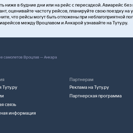
ть ниже в будние дни или на рейс с пересадкой. Авиарейс бе
ант, оценивайте частоту рейсов, планируйте свою поездку на
ите, что рейсы могут быть отложены при неблагоприятной по
виарейсов между Вроцлавом и Анкарой узнавайте на Туту.ру.
е самолетов Вроцлав — Анкара
ия
Партнерам
 Туту.ру
Реклама на Туту.ру
ии
Партнерская программа
я связь
тная информация