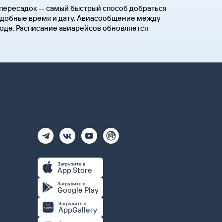
з пересадок — самый быстрый способ добраться
 удобные время и дату. Авиасообщение между
годе. Расписание авиарейсов обновляется
Загрузите в
App Store
Загрузите в
Google Play
Загрузите в
AppGallery