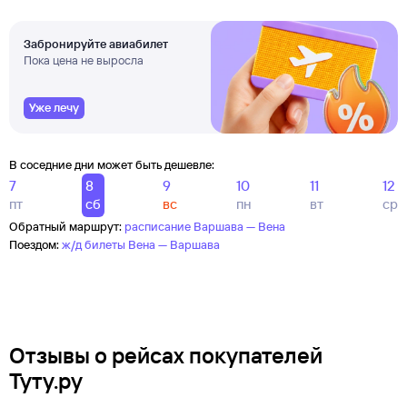
Забронируйте авиабилет
Пока цена не выросла
Уже лечу
В соседние дни может быть дешевле:
7
8
9
10
11
12
пт
сб
вс
пн
вт
ср
Обратный маршрут:
расписание Варшава — Вена
Поездом:
ж/д билеты Вена — Варшава
Отзывы о рейсах покупателей
Туту.ру