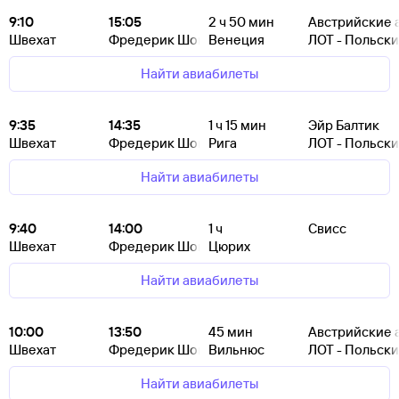
9:10
15:05
2
ч 50
мин
Австрийские 
Швехат
Фредерик Шопен
Венеция
ЛОТ - Польск
Найти авиабилеты
9:35
14:35
1
ч 15
мин
Эйр Балтик
Швехат
Фредерик Шопен
Рига
ЛОТ - Польск
Найти авиабилеты
9:40
14:00
1
ч
Свисс
Швехат
Фредерик Шопен
Цюрих
Найти авиабилеты
10:00
13:50
45
мин
Австрийские 
Швехат
Фредерик Шопен
Вильнюс
ЛОТ - Польск
Найти авиабилеты