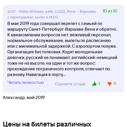
10 из 10
«LOT - Polish Airlines», рейс LO222, Вена — Варшава,
с пересадками, вылет в 14:00
В мае 2019 года совершал перелет с семьей по
маршруту Санкт-Петербург-Варшава-Вена и обратно.
К авиакомпании вопросов нет: вежливый персонал,
нормальное обслуживание, вылеты по расписанию
или с минимальной задержкой. С аэропортом похуже.
Организация бестолковая. Ходят молоденькие
девочки, русский не понимают, английский-немецкий
тоже не на высоте, на один и тот же вопрос:
прохождение пограничного контроля, отвечают по
разному. Навигация в порту
...
Читать полностью
1
0
Оцените отзыв:
Александр, май 2019
Цены на билеты различных