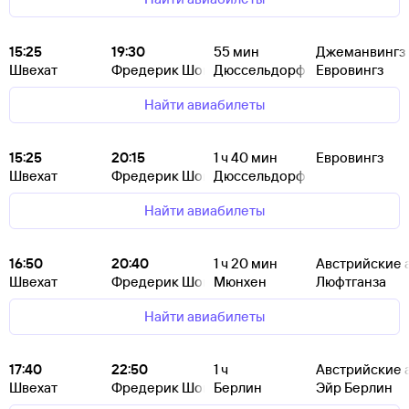
15:25
19:30
55
мин
Джеманвингз
Швехат
Фредерик Шопен
Дюссельдорф
Евровингз
Найти авиабилеты
15:25
20:15
1
ч 40
мин
Евровингз
Швехат
Фредерик Шопен
Дюссельдорф
Найти авиабилеты
16:50
20:40
1
ч 20
мин
Австрийские 
Швехат
Фредерик Шопен
Мюнхен
Люфтганза
Найти авиабилеты
17:40
22:50
1
ч
Австрийские 
Швехат
Фредерик Шопен
Берлин
Эйр Берлин