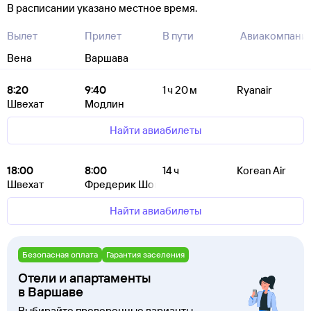
В расписании указано местное время.
Вылет
Прилет
В пути
Авиакомпани
Вена
Варшава
8:20
9:40
1 ч 20 м
Ryanair
Швехат
Модлин
Найти авиабилеты
18:00
8:00
14 ч
Korean Air
Швехат
Фредерик Шопен
Найти авиабилеты
Безопасная оплата
Гарантия заселения
Отели и апартаменты
в Варшаве
Выбирайте проверенные варианты