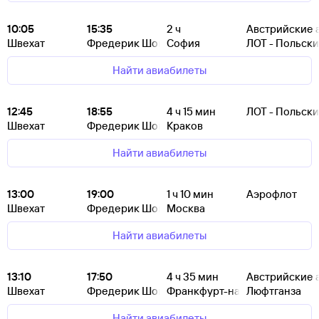
10:05
15:35
2
ч
Австрийские 
Швехат
Фредерик Шопен
София
ЛОТ - Польск
Найти авиабилеты
12:45
18:55
4
ч 15
мин
ЛОТ - Польск
Швехат
Фредерик Шопен
Краков
Найти авиабилеты
13:00
19:00
1
ч 10
мин
Аэрофлот
Швехат
Фредерик Шопен
Москва
Найти авиабилеты
13:10
17:50
4
ч 35
мин
Австрийские 
Швехат
Фредерик Шопен
Франкфурт-на-Майне
Люфтганза
Найти авиабилеты