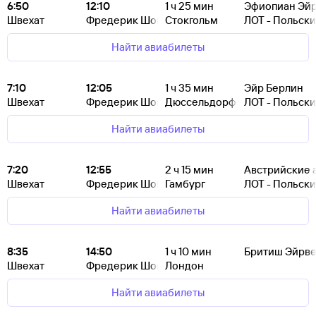
6:50
12:10
1
ч 25
мин
Эфиопиан Эй
Швехат
Фредерик Шопен
Стокгольм
ЛОТ - Польск
Найти авиабилеты
7:10
12:05
1
ч 35
мин
Эйр Берлин
Швехат
Фредерик Шопен
Дюссельдорф
ЛОТ - Польск
Найти авиабилеты
7:20
12:55
2
ч 15
мин
Австрийские 
Швехат
Фредерик Шопен
Гамбург
ЛОТ - Польск
Найти авиабилеты
8:35
14:50
1
ч 10
мин
Бритиш Эйрве
Швехат
Фредерик Шопен
Лондон
Найти авиабилеты