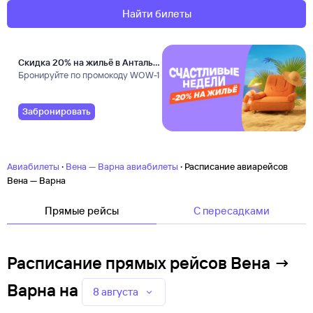
Найти билеты
Скидка 20% на жильё в Анталье
и Даламане
Бронируйте по промокоду WOW-1
Забронировать
·
·
Авиабилеты
Вена — Варна авиабилеты
Расписание авиарейсов
Вена — Варна
Прямые рейсы
C пересадками
Расписание прямых рейсов Вена →
Варна
на
8 августа