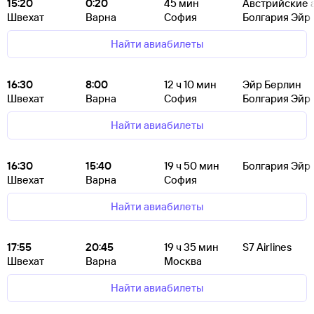
15:20
0:20
45
мин
Австрийские 
Швехат
Варна
София
Болгария Эйр
Найти авиабилеты
16:30
8:00
12
ч 10
мин
Эйр Берлин
Швехат
Варна
София
Болгария Эйр
Найти авиабилеты
16:30
15:40
19
ч 50
мин
Болгария Эйр
Швехат
Варна
София
Найти авиабилеты
17:55
20:45
19
ч 35
мин
S7 Airlines
Швехат
Варна
Москва
Найти авиабилеты