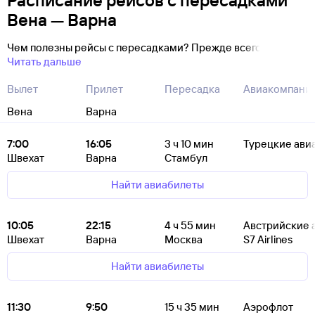
Расписание рейсов с пересадками
Вена — Варна
Чем полезны рейсы с пересадками? Прежде всего
Читать дальше
Вылет
Прилет
Пересадка
Авиакомпани
Вена
Варна
7:00
16:05
3
ч 10
мин
Турецкие ави
Швехат
Варна
Стамбул
Найти авиабилеты
10:05
22:15
4
ч 55
мин
Австрийские 
Швехат
Варна
Москва
S7 Airlines
Найти авиабилеты
11:30
9:50
15
ч 35
мин
Аэрофлот