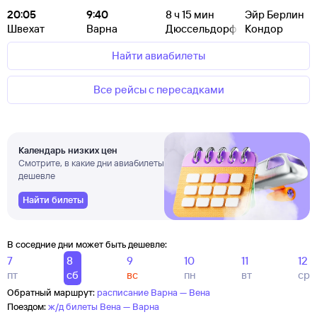
20:05
9:40
8
ч 15
мин
Эйр Берлин
Швехат
Варна
Дюссельдорф
Кондор
Найти авиабилеты
Все рейсы с пересадками
Календарь низких цен
Смотрите, в какие дни авиабилеты
дешевле
Найти билеты
В соседние дни может быть дешевле:
7
8
9
10
11
12
пт
сб
вс
пн
вт
ср
Обратный маршрут:
расписание Варна — Вена
Поездом:
ж/д билеты Вена — Варна