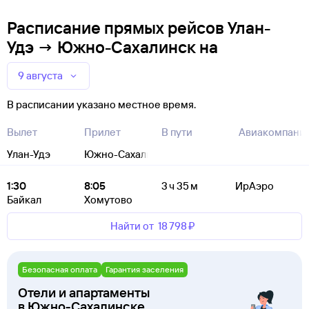
Расписание прямых рейсов Улан-
Удэ → Южно-Сахалинск
на
9 августа
В расписании указано местное время.
Вылет
Прилет
В пути
Авиакомпани
Улан-Удэ
Южно-Сахалинск
1:30
8:05
3 ч 35 м
ИрАэро
Байкал
Хомутово
Найти от
18 ⁠798 ⁠₽
Безопасная оплата
Гарантия заселения
Отели и апартаменты
в Южно-Сахалинске