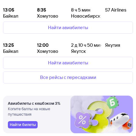
13:05
8:35
8
ч 5
мин
S7 Airlines
Байкал
Хомутово
Новосибирск
Найти авиабилеты
13:25
12:00
2
д 10
ч 50
мин
Якутия
Байкал
Хомутово
Якутск
Найти авиабилеты
Все рейсы с пересадками
Авиабилеты с кешбэком 3%
Копите баллы на новые
путешествия
Найти билеты