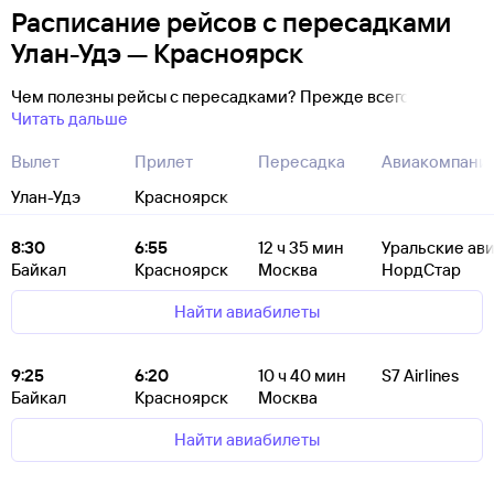
Расписание рейсов с пересадками
Улан-Удэ — Красноярск
Чем полезны рейсы с пересадками? Прежде всего
Читать дальше
Вылет
Прилет
Пересадка
Авиакомпани
Улан-Удэ
Красноярск
8:30
6:55
12
ч 35
мин
Уральские ав
Байкал
Красноярск
Москва
НордСтар
Найти авиабилеты
9:25
6:20
10
ч 40
мин
S7 Airlines
Байкал
Красноярск
Москва
Найти авиабилеты