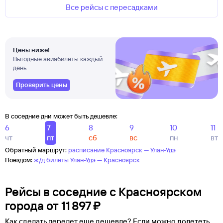
Все рейсы с пересадками
Цены ниже!
Выгодные авиабилеты каждый
день
Проверить цены
В соседние дни может быть дешевле:
6
7
8
9
10
11
чт
пт
сб
вс
пн
вт
Обратный маршрут:
расписание Красноярск — Улан-Удэ
Поездом:
ж/д билеты Улан-Удэ — Красноярск
Рейсы в соседние с Красноярском
города
от
11 ⁠897 ⁠₽
Как сделать перелет еще дешевле? Если можно долететь