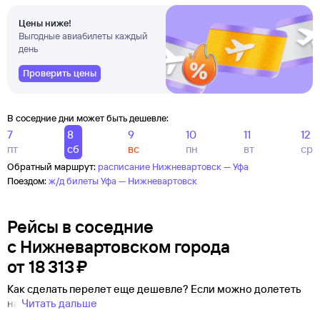
Цены ниже!
Выгодные авиабилеты каждый
день
Проверить цены
В соседние дни может быть дешевле:
7
8
9
10
11
12
пт
сб
вс
пн
вт
ср
Обратный маршрут:
расписание Нижневартовск — Уфа
Поездом:
ж/д билеты Уфа — Нижневартовск
Рейсы в соседние
с Нижневартовском города
от
18 ⁠313 ⁠₽
Как сделать перелет еще дешевле? Если можно долететь
на
Читать дальше