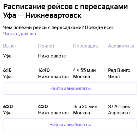
Расписание рейсов с пересадками
Уфа — Нижневартовск
Чем полезны рейсы с пересадками? Прежде всего
Читать дальше
Вылет
Прилет
Пересадка
Авиакомпани
Уфа
Нижневартовск
6:15
16:40
4
ч 55
мин
Ред Вингс
Уфа
Нижневартовск
Москва
Ямал
Найти авиабилеты
6:20
4:30
16
ч 35
мин
S7 Airlines
Уфа
Нижневартовск
Москва
Аэрофлот
Найти авиабилеты