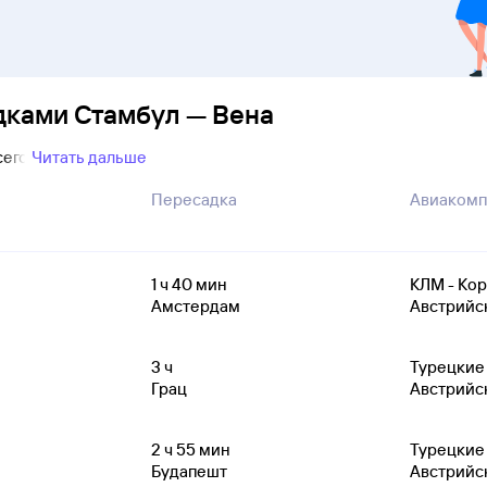
дками Стамбул — Вена
сего
Читать дальше
Пересадка
Авиакомп
1
ч 40
мин
КЛМ - Ко
Амстердам
Австрийс
3
ч
Турецкие
Грац
Австрийс
2
ч 55
мин
Турецкие
Будапешт
Австрийс