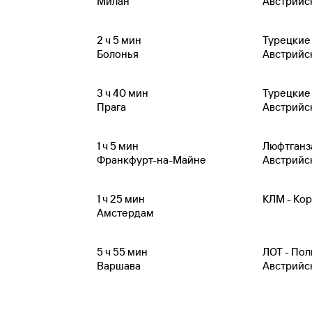
Милан
Австрийс
2
ч 5
мин
Турецкие
Болонья
Австрийс
3
ч 40
мин
Турецкие
Прага
Австрийс
1
ч 5
мин
Люфтганз
Франкфурт-на-Майне
Австрийс
1
ч 25
мин
КЛМ - Ко
Амстердам
5
ч 55
мин
ЛОТ - По
Варшава
Австрийс