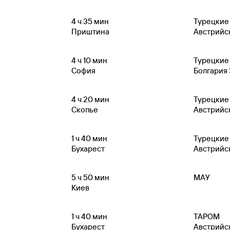
4
ч 35
мин
Турецкие
Приштина
Австрийс
4
ч 10
мин
Турецкие
София
Болгария
4
ч 20
мин
Турецкие
Скопье
Австрийс
1
ч 40
мин
Турецкие
Бухарест
Австрийс
5
ч 50
мин
МАУ
Киев
1
ч 40
мин
ТАРОМ
Бухарест
Австрийс