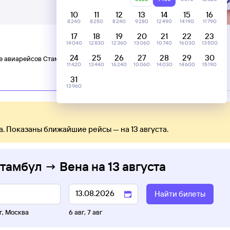
10
11
12
13
14
15
16
8 ⁠240
8 ⁠250
8 ⁠240
9 ⁠280
12 ⁠490
14 ⁠190
11 ⁠790
17
18
19
20
21
22
23
14 ⁠040
12 ⁠830
12 ⁠360
13 ⁠060
10 ⁠740
16 ⁠030
13 ⁠500
24
25
26
27
28
29
30
е авиарейсов Стамбул — Вена
11 ⁠420
13 ⁠440
16 ⁠240
10 ⁠060
14 ⁠030
14 ⁠600
15 ⁠190
31
13 ⁠960
а. Показаны ближайшие рейсы — на 13 августа.
Стамбул → Вена
на
13 августа
Найти билеты
г
,
Москва
6 авг
,
7 авг