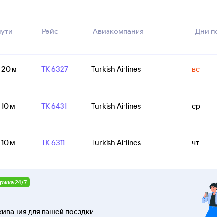
пути
Рейс
Авиакомпания
Дни п
ч 20 м
TK 6327
Turkish Airlines
вс
 10 м
TK 6431
Turkish Airlines
ср
 10 м
TK 6311
Turkish Airlines
чт
ржка 24/7
ивания для вашей поездки