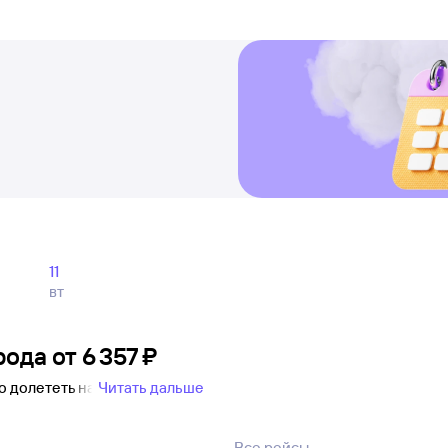
11
вт
рода
от
6 ⁠357 ⁠₽
о долететь на
Читать дальше
Все рейсы