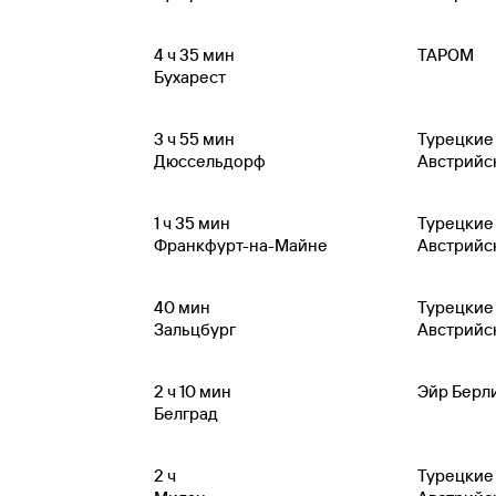
4
ч 35
мин
ТАРОМ
Бухарест
3
ч 55
мин
Турецкие
Дюссельдорф
Австрийс
1
ч 35
мин
Турецкие
Франкфурт-на-Майне
Австрийс
40
мин
Турецкие
Зальцбург
Австрийс
2
ч 10
мин
Эйр Берл
Белград
2
ч
Турецкие