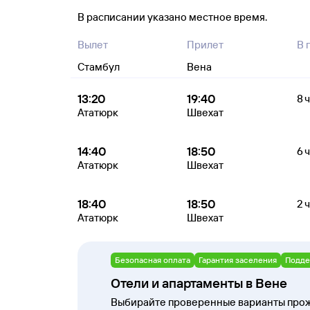
В расписании указано местное время.
Вылет
Прилет
В 
Стамбул
Вена
13:20
19:40
8 
Ататюрк
Швехат
14:40
18:50
6 ч
Ататюрк
Швехат
18:40
18:50
2 ч
Ататюрк
Швехат
Безопасная оплата
Гарантия заселения
Подде
Отели и апартаменты в Вене
Выбирайте проверенные варианты прож