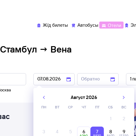
Ж/д билеты
Автобусы
Отели
Эл
 Стамбул → Вена
осква
6 авг
,
7 авг
8 авг
,
9 авг
Август 2026
ПН
ВТ
СР
ЧТ
ПТ
СБ
ВС
вас
1
2
3
4
5
6
7
8
9
6 ⁠360
9 ⁠930
8 ⁠670
12 ⁠320