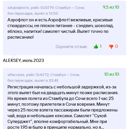
9,5 из 10
«Аэрофлот», рейс SU0779, Стамбул — Сочи,
без пересадок, вылет в 13:50
Аэрофлот он и есть Аэрофлот! вежливые, красивые
стюардессы, не плохое питание - сэндвич, шоколад,
яблоко, напитки! самолет чистый. Вылет точно по
расписанию!
1
0
Оцените отзыв:
ALEKSEY, июль 2023
10 из 10
«Россия», рейс SU6772, Стамбул — Сочи,
без пересадок, вылет в 20:45
Регистрация началась с небольшой задержкой, из-за
этого вылет был на двадцать минут позже расписания.
Но время полета из Стамбула до Сочи всего 1 час 25
минут, поэтому прилетели в Сочи вовремя. Минут
через 25 после взлета пассажирам были предложены
чай, вода и небольшие кексики. Самолет "Сухой
Суперджет", вполне комфортабельный. Мне при
росте 1,95 м было в принципе нормально, но я
...