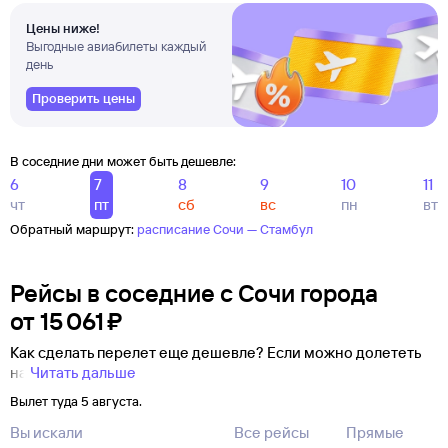
Цены ниже!
Выгодные авиабилеты каждый
день
Проверить цены
В соседние дни может быть дешевле:
6
7
8
9
10
11
чт
пт
сб
вс
пн
вт
Обратный маршрут:
расписание Сочи — Стамбул
Рейсы в соседние с Сочи города
от
15 ⁠061 ⁠₽
Как сделать перелет еще дешевле? Если можно долететь
на
Читать дальше
Вылет туда 5 августа.
Вы искали
Все рейсы
Прямые