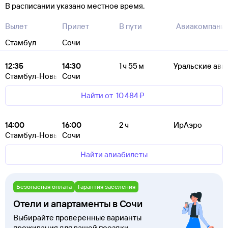
В расписании указано местное время.
Вылет
Прилет
В пути
Авиакомпани
Стамбул
Сочи
12:35
14:30
1 ч 55 м
Уральские ави
Стамбул-Новый
Сочи
Найти от
10 ⁠484 ⁠₽
14:00
16:00
2 ч
ИрАэро
Стамбул-Новый
Сочи
Найти авиабилеты
Безопасная оплата
Гарантия заселения
Отели и апартаменты в Сочи
Выбирайте проверенные варианты
проживания для вашей поездки