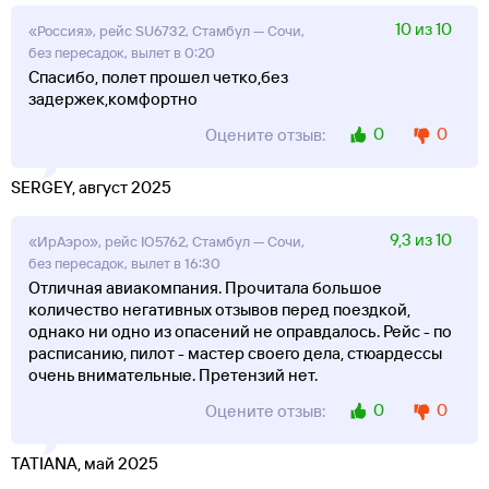
10 из 10
«Россия», рейс SU6732, Стамбул — Сочи,
без пересадок, вылет в 0:20
Спасибо, полет прошел четко,без
задержек,комфортно
0
0
Оцените отзыв:
SERGEY, август 2025
9,3 из 10
«ИрАэро», рейс IO5762, Стамбул — Сочи,
без пересадок, вылет в 16:30
Отличная авиакомпания. Прочитала большое
количество негативных отзывов перед поездкой,
однако ни одно из опасений не оправдалось. Рейс - по
расписанию, пилот - мастер своего дела, стюардессы
очень внимательные. Претензий нет.
0
0
Оцените отзыв:
TATIANA, май 2025