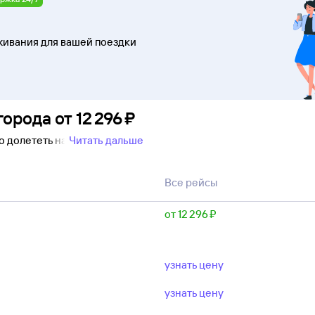
ивания для вашей поездки
города
от
12 ⁠296 ⁠₽
о долететь на
Читать дальше
Все рейсы
от 12 ⁠296 ⁠₽
узнать цену
узнать цену