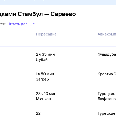
дками Стамбул — Сараево
сего
Читать дальше
Пересадка
Авиакомп
2
ч 35
мин
Флайдуба
Дубай
1
ч 50
мин
Кроатиа 
Загреб
23
ч 10
мин
Турецкие
Мюнхен
Люфтганз
22
ч
Турецкие