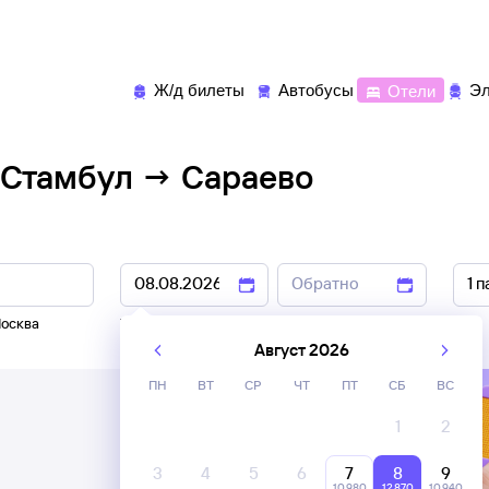
Ж/д билеты
Автобусы
Отели
Эл
 Стамбул → Сараево
осква
7 авг
,
8 авг
9 авг
,
10 авг
Август 2026
ПН
ВТ
СР
ЧТ
ПТ
СБ
ВС
1
2
3
4
5
6
7
8
9
10 ⁠980
12 ⁠870
10 ⁠940