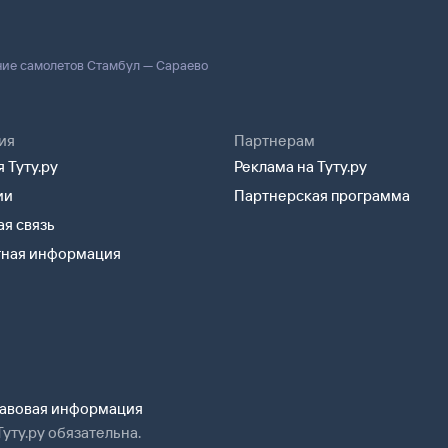
ние самолетов Стамбул — Сараево
ия
Партнерам
 Туту.ру
Реклама на Туту.ру
ии
Партнерская программа
я связь
тная информация
авовая информация
уту.ру обязательна.