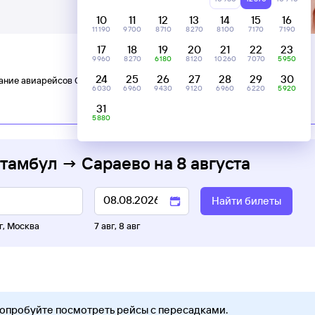
10
11
12
13
14
15
16
11 ⁠190
9 ⁠700
8 ⁠710
8 ⁠270
8 ⁠100
7 ⁠170
7 ⁠190
17
18
19
20
21
22
23
9 ⁠960
8 ⁠270
6 ⁠180
8 ⁠120
10 ⁠260
7 ⁠070
5 ⁠950
24
25
26
27
28
29
30
ание авиарейсов Стамбул — Сараево
6 ⁠030
6 ⁠960
9 ⁠430
9 ⁠120
6 ⁠960
6 ⁠220
5 ⁠920
31
C пересадками
5 ⁠880
Стамбул → Сараево
на
8 августа
Найти билеты
г
,
Москва
7 авг
,
8 авг
Попробуйте посмотреть рейсы с пересадками.