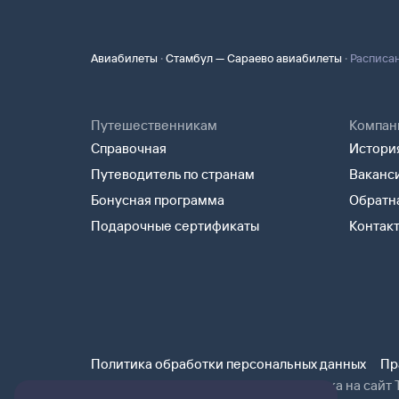
·
·
Авиабилеты
Стамбул — Сараево авиабилеты
Расписа
Путешественникам
Компан
Справочная
История
Путеводитель по странам
Ваканс
Бонусная программа
Обратна
Подарочные сертификаты
Контак
Политика обработки персональных данных
Пр
При использовании материалов ссылка на сайт Т