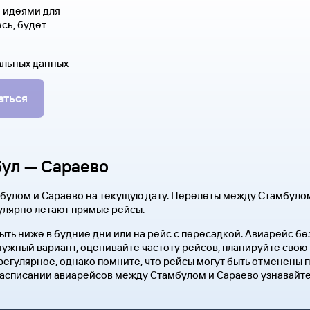
я идеями для
сь, будет
альных данных
аться
бул — Сараево
булом и Сараево на текущую дату. Перелеты между Стамбуло
улярно летают прямые рейсы.
ыть ниже в будние дни или на рейс с пересадкой. Авиарейс б
нужный вариант, оценивайте частоту рейсов, планируйте свою 
гулярное, однако помните, что рейсы могут быть отменены п
расписании авиарейсов между Стамбулом и Сараево узнавайте 