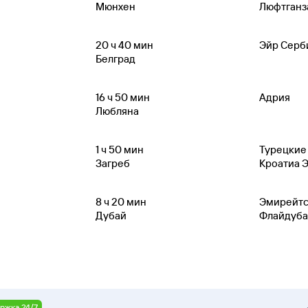
Мюнхен
Люфтганз
20
ч 40
мин
Эйр Серб
Белград
16
ч 50
мин
Адрия
Любляна
1
ч 50
мин
Турецкие
Загреб
Кроатиа 
8
ч 20
мин
Эмирейт
Дубай
Флайдуба
ржка 24/7