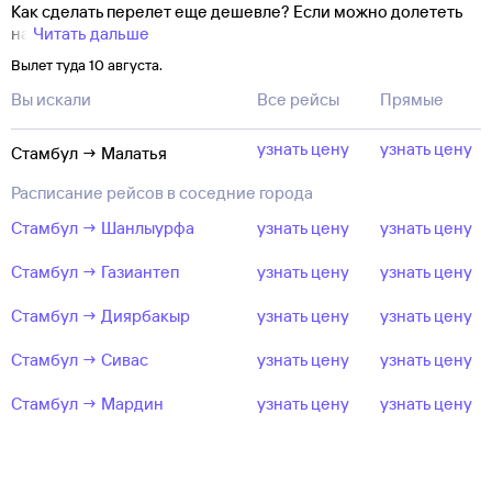
Как сделать перелет еще дешевле? Если можно долететь
на
Читать дальше
Вылет туда 10 августа.
Вы искали
Все рейсы
Прямые
узнать цену
узнать цену
Стамбул → Малатья
Расписание рейсов в соседние города
Стамбул → Шанлыурфа
узнать цену
узнать цену
Стамбул → Газиантеп
узнать цену
узнать цену
Стамбул → Диярбакыр
узнать цену
узнать цену
Стамбул → Сивас
узнать цену
узнать цену
Стамбул → Мардин
узнать цену
узнать цену