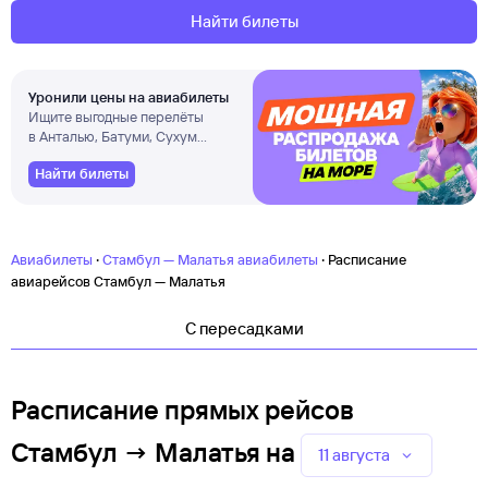
Найти билеты
Уронили цены на авиабилеты
Ищите выгодные перелёты
в Анталью, Батуми, Сухум
и другие города
Найти билеты
·
·
Авиабилеты
Стамбул — Малатья авиабилеты
Расписание
авиарейсов Стамбул — Малатья
C пересадками
Расписание прямых рейсов
Стамбул → Малатья
на
11 августа