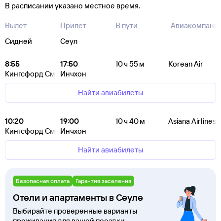
В расписании указано местное время.
Вылет
Прилет
В пути
Авиакомпани
Сидней
Сеул
8:55
17:50
10 ч 55 м
Korean Air
Кингсфорд Смит
Инчхон
Найти авиабилеты
10:20
19:00
10 ч 40 м
Asiana Airlines
Кингсфорд Смит
Инчхон
Найти авиабилеты
Безопасная оплата
Гарантия заселения
Отели и апартаменты в Сеуле
Выбирайте проверенные варианты
проживания для вашей поездки