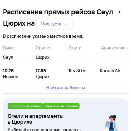
Расписание прямых рейсов Сеул →
Цюрих
на
16 августа
В расписании указано местное время.
Вылет
Прилет
В пути
Авиакомпани
Сеул
Цюрих
10:25
17:55
15 ч 30 м
Korean Air
Инчхон
Цюрих
Найти авиабилеты
Безопасная оплата
Гарантия заселения
Отели и апартаменты
в Цюрихе
Выбирайте проверенные варианты