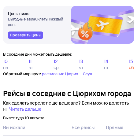
Цены ниже!
Выгодные авиабилеты каждый
день
Проверить цены
В соседние дни может быть дешевле:
10
11
12
13
14
15
пн
вт
ср
чт
пт
сб
Обратный маршрут:
расписание Цюрих — Сеул
Рейсы в соседние с Цюрихом города
Как сделать перелет еще дешевле? Если можно долететь
на
Читать дальше
Вылет туда 10 августа.
Вы искали
Все рейсы
Прямые