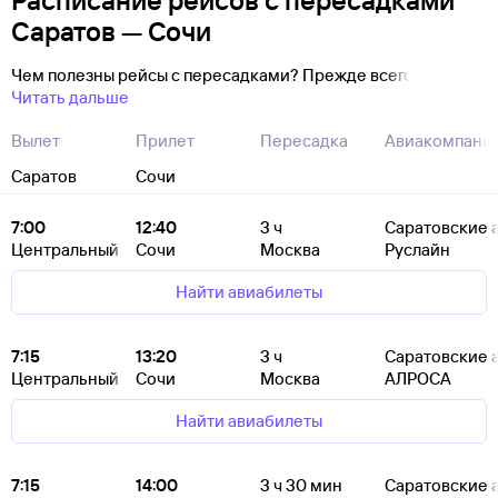
Расписание рейсов с пересадками
Саратов — Сочи
Чем полезны рейсы с пересадками? Прежде всего
Читать дальше
Вылет
Прилет
Пересадка
Авиакомпани
Саратов
Сочи
7:00
12:40
3
ч
Саратовские 
Центральный
Сочи
Москва
Руслайн
Найти авиабилеты
7:15
13:20
3
ч
Саратовские 
Центральный
Сочи
Москва
АЛРОСА
Найти авиабилеты
7:15
14:00
3
ч 30
мин
Саратовские 