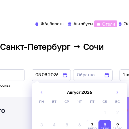
Ж/д билеты
Автобусы
Отели
Эл
 Санкт-Петербург → Сочи
осква
7 авг
,
8 авг
9 авг
,
10 авг
Август 2026
ПН
ВТ
СР
ЧТ
ПТ
СБ
ВС
то
1
2
3
4
5
6
7
8
9
38 ⁠520
27 ⁠210
22 ⁠040