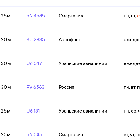
ч 25 м
5N 4545
Смартавиа
пн, пт
,
с
ч 20 м
SU 2835
Аэрофлот
ежедн
ч 30 м
U6 547
Уральские авиалинии
ежедн
ч 30 м
FV 6563
Россия
пн, вт, п
ч 25 м
U6 181
Уральские авиалинии
пн, ср, ч
ч 25 м
5N 545
Смартавиа
вт, чт, п