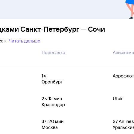
дками Санкт-Петербург — Сочи
сего
Читать дальше
Пересадка
Авиакомп
1
ч
Аэрофлот
Оренбург
2
ч 15
мин
Utair
Краснодар
3
ч 20
мин
S7 Airlines
Москва
Уральски