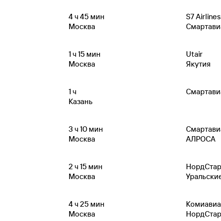
4
ч 45
мин
S7 Airlines
Москва
Смартави
1
ч 15
мин
Utair
Москва
Якутия
1
ч
Смартави
Казань
3
ч 10
мин
Смартави
Москва
АЛРОСА
2
ч 15
мин
НордСта
Москва
Уральски
4
ч 25
мин
Комиавиа
Москва
НордСта