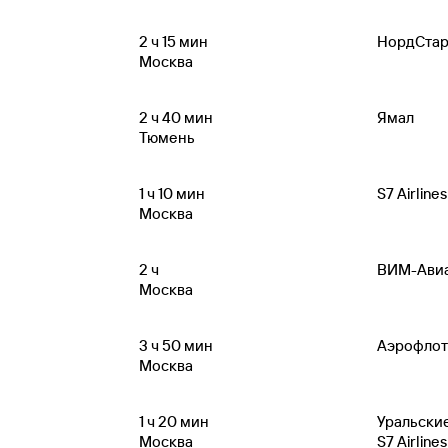
2
ч 15
мин
НордСта
Москва
2
ч 40
мин
Ямал
Тюмень
1
ч 10
мин
S7 Airlines
Москва
2
ч
ВИМ-Ави
Москва
3
ч 50
мин
Аэрофлот
Москва
1
ч 20
мин
Уральски
Москва
S7 Airlines