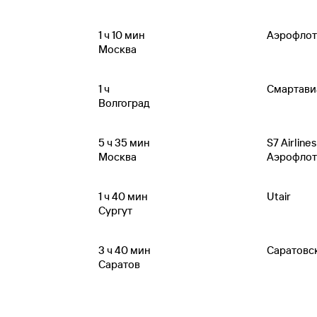
1
ч 10
мин
Аэрофлот
Москва
1
ч
Смартави
Волгоград
5
ч 35
мин
S7 Airlines
Москва
Аэрофлот
1
ч 40
мин
Utair
Сургут
3
ч 40
мин
Саратовс
Саратов