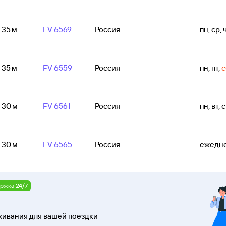
ч 35 м
FV 6569
Россия
пн, ср, ч
ч 35 м
FV 6559
Россия
пн, пт
,
с
ч 30 м
FV 6561
Россия
пн, вт, с
ч 30 м
FV 6565
Россия
ежедн
ржка 24/7
ивания для вашей поездки