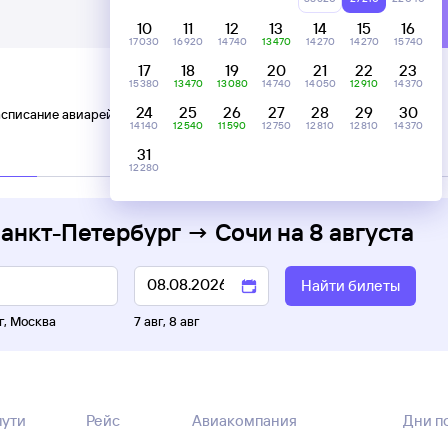
10
11
12
13
14
15
16
17 ⁠030
16 ⁠920
14 ⁠740
13 ⁠470
14 ⁠270
14 ⁠270
15 ⁠740
17
18
19
20
21
22
23
15 ⁠380
13 ⁠470
13 ⁠080
14 ⁠740
14 ⁠050
12 ⁠910
14 ⁠370
24
25
26
27
28
29
30
асписание авиарейсов Санкт-Петербург — Сочи
14 ⁠140
12 ⁠540
11 ⁠590
12 ⁠750
12 ⁠810
12 ⁠810
14 ⁠370
31
C пересадками
12 ⁠280
Санкт-Петербург → Сочи
на
8 августа
Найти билеты
г
,
Москва
7 авг
,
8 авг
пути
Рейс
Авиакомпания
Дни п