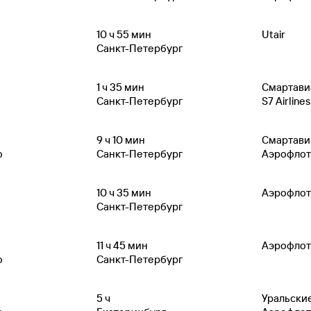
10
ч 55
мин
Utair
Санкт-Петербург
1
ч 35
мин
Смартави
Санкт-Петербург
S7 Airlines
9
ч 10
мин
Смартави
о
Санкт-Петербург
Аэрофлот
10
ч 35
мин
Аэрофлот
Санкт-Петербург
11
ч 45
мин
Аэрофлот
о
Санкт-Петербург
5
ч
Уральски