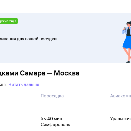
ржка 24/7
ивания для вашей поездки
адками Самара — Москва
сего
Читать дальше
Пересадка
Авиакомп
5
ч 40
мин
Уральски
Симферополь