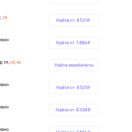
т
,
сб
Найти от
4 ⁠521 ⁠₽
евно
Найти от
7 ⁠486 ⁠₽
р, пт
,
сб, вс
Найти авиабилеты
евно
Найти от
4 ⁠521 ⁠₽
евно
Найти от
4 ⁠338 ⁠₽
евно