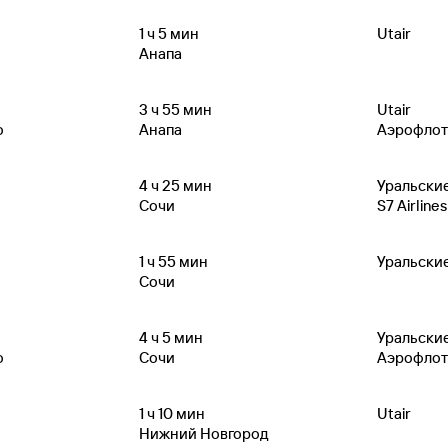
1
ч 5
мин
Utair
Анапа
3
ч 55
мин
Utair
о
Анапа
Аэрофлот
4
ч 25
мин
Уральски
Сочи
S7 Airlines
1
ч 55
мин
Уральски
Сочи
4
ч 5
мин
Уральски
о
Сочи
Аэрофлот
1
ч 10
мин
Utair
Нижний Новгород