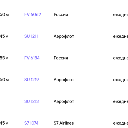
 50 м
FV 6062
Россия
ежедн
 45 м
SU 1211
Аэрофлот
ежедн
 55 м
FV 6154
Россия
ежедн
 50 м
SU 1219
Аэрофлот
ежедн
SU 1213
Аэрофлот
ежедн
 45 м
S7 1074
S7 Airlines
ежедн