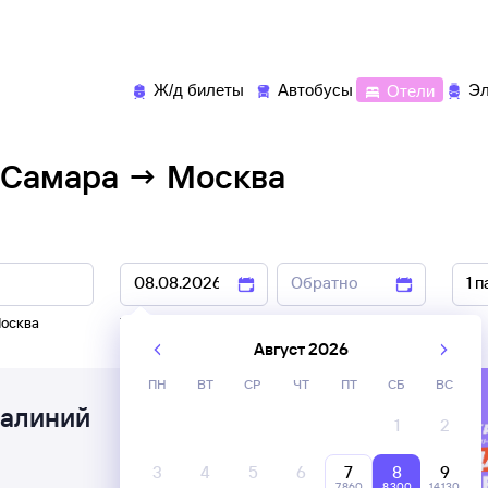
Ж/д билеты
Автобусы
Отели
Эл
 Самара → Москва
осква
7 авг
,
8 авг
9 авг
,
10 авг
Август 2026
ПН
ВТ
СР
ЧТ
ПТ
СБ
ВС
иалиний
1
2
3
4
5
6
7
8
9
7 ⁠860
8 ⁠300
14 ⁠130