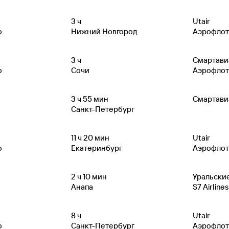
3
ч
Utair
о
Нижний Новгород
Аэрофлот
3
ч
Смартави
о
Сочи
Аэрофлот
3
ч 55
мин
Смартави
Санкт-Петербург
11
ч 20
мин
Utair
о
Екатеринбург
Аэрофлот
2
ч 10
мин
Уральски
Анапа
S7 Airlines
8
ч
Utair
о
Санкт-Петербург
Аэрофлот