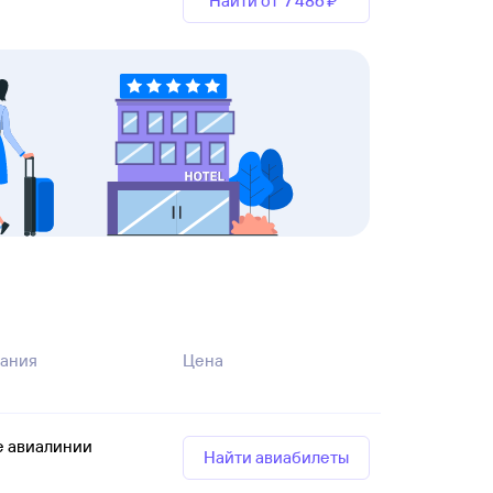
Найти от
7 ⁠486 ⁠₽
ания
Цена
е авиалинии
Найти авиабилеты