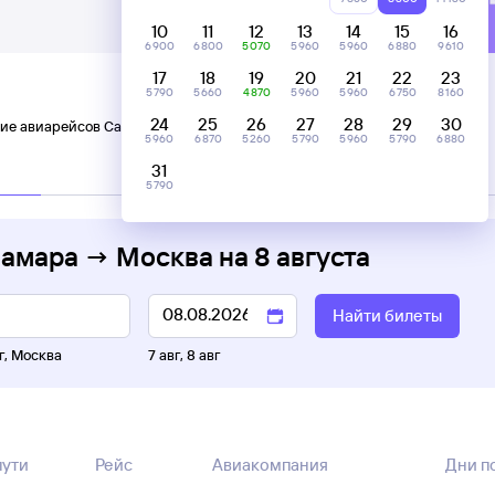
10
11
12
13
14
15
16
6 ⁠900
6 ⁠800
5 ⁠070
5 ⁠960
5 ⁠960
6 ⁠880
9 ⁠610
17
18
19
20
21
22
23
5 ⁠790
5 ⁠660
4 ⁠870
5 ⁠960
5 ⁠960
6 ⁠750
8 ⁠160
24
25
26
27
28
29
30
ие авиарейсов Самара — Москва
5 ⁠960
6 ⁠870
5 ⁠260
5 ⁠790
5 ⁠960
5 ⁠790
6 ⁠880
31
C пересадками
5 ⁠790
Самара → Москва
на
8 августа
Найти билеты
г
,
Москва
7 авг
,
8 авг
пути
Рейс
Авиакомпания
Дни п