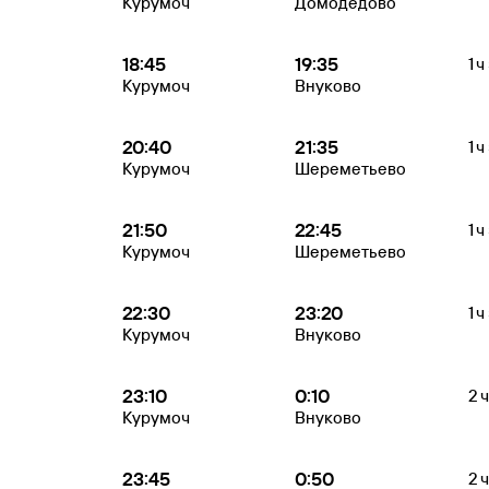
Курумоч
Домодедово
18:45
19:35
1 ч
Курумоч
Внуково
20:40
21:35
1 ч
Курумоч
Шереметьево
21:50
22:45
1 ч
Курумоч
Шереметьево
22:30
23:20
1 ч
Курумоч
Внуково
23:10
0:10
2 ч
Курумоч
Внуково
23:45
0:50
2 ч