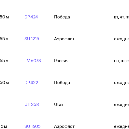
 50 м
DP 424
Победа
вт, чт, п
 55 м
SU 1215
Аэрофлот
ежедн
 55 м
FV 6078
Россия
пн, вт, с
 50 м
DP 422
Победа
ежедн
UT 358
Utair
ежедн
 5 м
SU 1605
Аэрофлот
ежедн