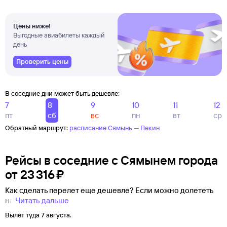
Цены ниже!
Выгодные авиабилеты каждый
день
Проверить цены
В соседние дни может быть дешевле:
7
8
9
10
11
12
пт
сб
вс
пн
вт
ср
Обратный маршрут:
расписание Сямынь — Пекин
Рейсы в соседние с Сямынем города
от
23 ⁠316 ⁠₽
Как сделать перелет еще дешевле? Если можно долететь
на
Читать дальше
Вылет туда 7 августа.