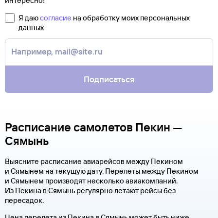
интересно!
Я даю
согласие
на обработку моих персональных
данных
Подписаться
Расписание самолетов Пекин —
Сямынь
Выясните расписание авиарейсов между Пекином
и Сямынем на текущую дату. Перелеты между Пекином
и Сямынем производят несколько авиакомпаний.
Из Пекина в Сямынь регулярно летают рейсы без
пересадок.
Цена перелета из Пекина в Сямынь может быть ниже