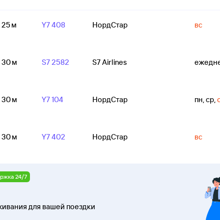
ч 25 м
Y7 408
НордСтар
вс
ч 30 м
S7 2582
S7 Airlines
ежедн
ч 30 м
Y7 104
НордСтар
пн, ср
,
ч 30 м
Y7 402
НордСтар
вс
ржка 24/7
ивания для вашей поездки