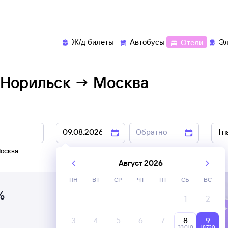
Ж/д билеты
Автобусы
Отели
Эл
 Норильск → Москва
осква
8 авг
,
9 авг
10 авг
,
11 авг
Август 2026
ПН
ВТ
СР
ЧТ
ПТ
СБ
ВС
%
1
2
3
4
5
6
7
8
9
33 ⁠010
18 ⁠720