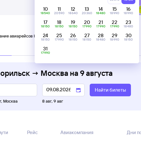
10
11
12
13
14
15
16
18 ⁠540
20 ⁠590
18 ⁠640
20 ⁠360
18 ⁠480
18 ⁠990
18 ⁠990
17
18
19
20
21
22
23
18 ⁠150
18 ⁠150
18 ⁠150
17 ⁠990
17 ⁠990
17 ⁠990
18 ⁠480
24
25
26
27
28
29
30
ание авиарейсов Норильск — Москва
18 ⁠150
17 ⁠990
18 ⁠150
18 ⁠150
18 ⁠480
18 ⁠990
18 ⁠150
31
C пересадками
17 ⁠990
Норильск → Москва
на
9 августа
Найти билеты
г
,
Москва
8 авг
,
9 авг
пути
Рейс
Авиакомпания
Дни п