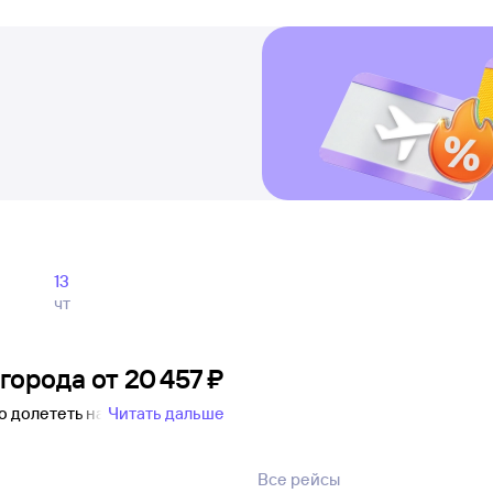
13
чт
 города
от
20 ⁠457 ⁠₽
о долететь на
Читать дальше
Все рейсы