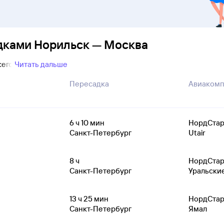
дками Норильск — Москва
сего
Читать дальше
Пересадка
Авиакомп
6
ч 10
мин
НордСта
Санкт-Петербург
Utair
8
ч
НордСта
Санкт-Петербург
Уральски
13
ч 25
мин
НордСта
Санкт-Петербург
Ямал