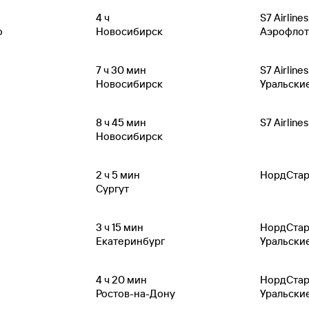
4
ч
S7 Airlines
о
Новосибирск
Аэрофлот
7
ч 30
мин
S7 Airlines
Новосибирск
Уральски
8
ч 45
мин
S7 Airlines
Новосибирск
2
ч 5
мин
НордСта
Сургут
3
ч 15
мин
НордСта
Екатеринбург
Уральски
4
ч 20
мин
НордСта
Ростов-на-Дону
Уральски