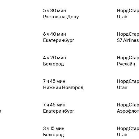
5
ч 30
мин
НордСта
Ростов-на-Дону
Utair
6
ч 40
мин
НордСта
Екатеринбург
S7 Airlines
4
ч 20
мин
НордСта
Белгород
Руслайн
7
ч 45
мин
НордСта
Нижний Новгород
Utair
7
ч 45
мин
НордСта
о
Екатеринбург
Аэрофлот
3
ч 15
мин
НордСта
Белгород
Utair