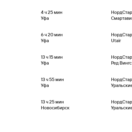
4
ч 25
мин
НордСта
Уфа
Смартави
6
ч 20
мин
НордСта
Уфа
Utair
13
ч 15
мин
НордСта
Уфа
Ред Вингс
13
ч 55
мин
НордСта
Уфа
Уральски
13
ч 25
мин
НордСта
Новосибирск
Уральски