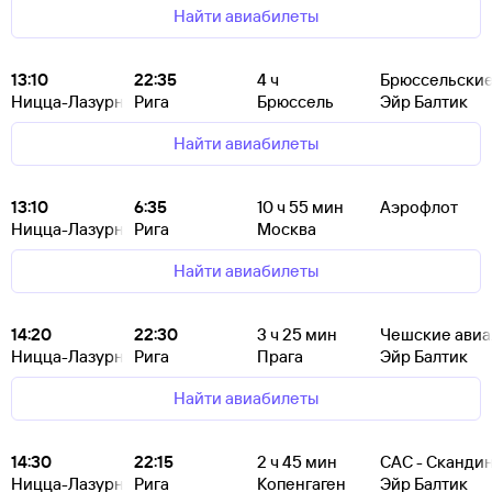
Найти авиабилеты
13:10
22:35
4
ч
Брюссельские
Ницца-Лазурный Берег
Рига
Брюссель
Эйр Балтик
Найти авиабилеты
13:10
6:35
10
ч 55
мин
Аэрофлот
Ницца-Лазурный Берег
Рига
Москва
Найти авиабилеты
14:20
22:30
3
ч 25
мин
Чешские ави
Ницца-Лазурный Берег
Рига
Прага
Эйр Балтик
Найти авиабилеты
14:30
22:15
2
ч 45
мин
САС - Сканди
Ницца-Лазурный Берег
Рига
Копенгаген
Эйр Балтик