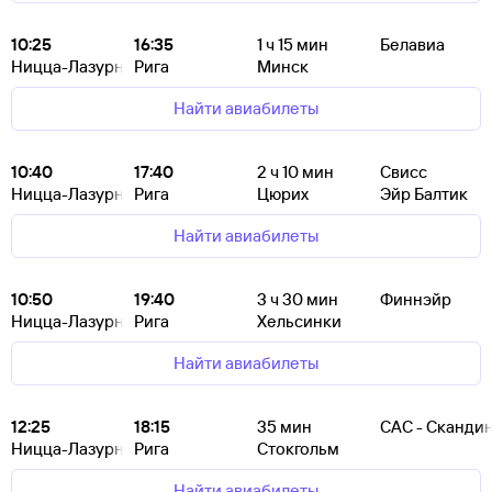
10:25
16:35
1
ч 15
мин
Белавиа
Ницца-Лазурный Берег
Рига
Минск
Найти авиабилеты
10:40
17:40
2
ч 10
мин
Свисс
Ницца-Лазурный Берег
Рига
Цюрих
Эйр Балтик
Найти авиабилеты
10:50
19:40
3
ч 30
мин
Финнэйр
Ницца-Лазурный Берег
Рига
Хельсинки
Найти авиабилеты
12:25
18:15
35
мин
САС - Сканди
Ницца-Лазурный Берег
Рига
Стокгольм
Найти авиабилеты