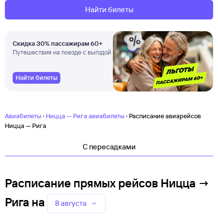
Найти билеты
Скидка 30% пассажирам 60+
Путешествия на поезде с выгодой
Найти билеты
·
·
Авиабилеты
Ницца — Рига авиабилеты
Расписание авиарейсов
Ницца — Рига
C пересадками
Расписание прямых рейсов Ницца →
Рига
на
8 августа