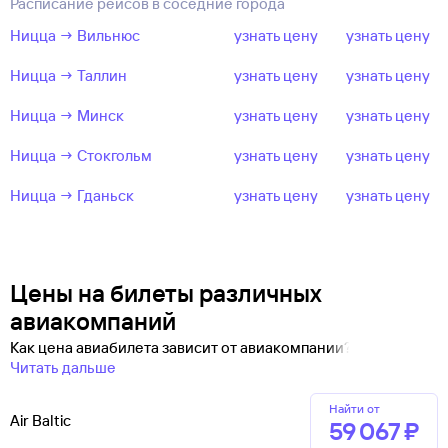
Расписание рейсов в соседние города
Ницца → Вильнюс
узнать цену
узнать цену
Ницца → Таллин
узнать цену
узнать цену
Ницца → Минск
узнать цену
узнать цену
Ницца → Стокгольм
узнать цену
узнать цену
Ницца → Гданьск
узнать цену
узнать цену
Цены на билеты различных
авиакомпаний
Как цена авиабилета зависит от авиакомпании?
Читать дальше
Найти от
Air Baltic
59 ⁠067 ⁠₽