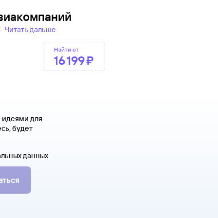
авиакомпаний
и?
Читать дальше
Найти от
16 ⁠199 ⁠₽
я идеями для
сь, будет
альных данных
аться