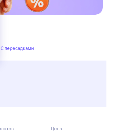
C пересадками
олетов
Цена