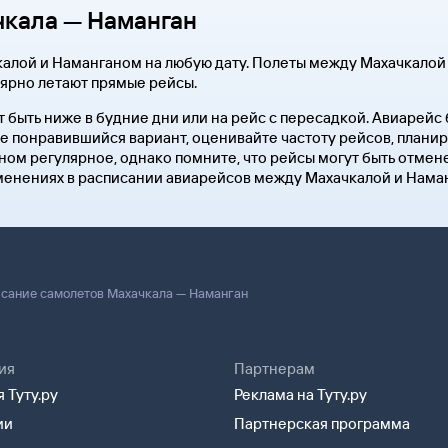
чкала — Наманган
алой и Наманганом на любую дату. Полеты между Махачкалой
лярно летают прямые рейсы.
 быть ниже в будние дни или на рейс с пересадкой. Авиарейс
е понравившийся вариант, оценивайте частоту рейсов, планир
м регулярное, однако помните, что рейсы могут быть отмене
менениях в расписании авиарейсов между Махачкалой и Наманг
сание самолетов Махачкала — Наманган
ия
Партнерам
 Туту.ру
Реклама на Туту.ру
ии
Партнерская программа