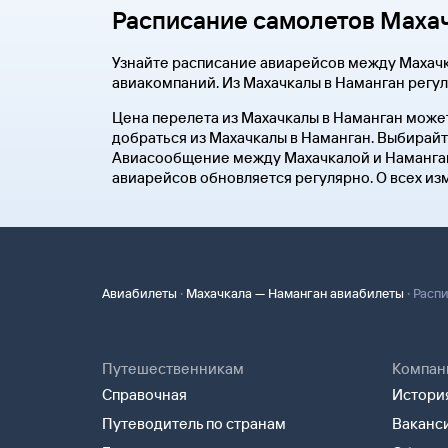
Расписание самолетов Маха
Узнайте расписание авиарейсов между Махачк
авиакомпаний. Из Махачкалы в Наманган регу
Цена перелета из Махачкалы в Наманган может
добраться из Махачкалы в Наманган. Выбирайт
Авиасообщение между Махачкалой и Намангано
авиарейсов обновляется регулярно. О всех из
·
·
Авиабилеты
Махачкала — Наманган авиабилеты
Распи
Путешественникам
Компан
Справочная
История
Путеводитель по странам
Ваканс