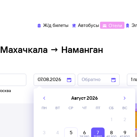
Ж/д билеты
Автобусы
Отели
Эл
 Махачкала → Наманган
осква
5 авг
,
6 авг
8 авг
,
9 авг
Август 2026
ПН
ВТ
СР
ЧТ
ПТ
СБ
ВС
1
2
3
4
5
6
7
8
9
29 ⁠390
21 ⁠810
45 ⁠300
42 ⁠800