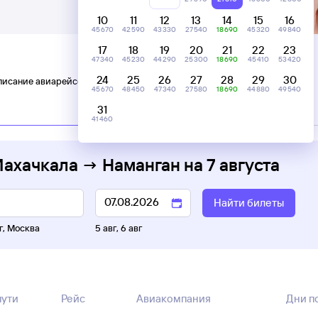
10
11
12
13
14
15
16
45 ⁠670
42 ⁠590
43 ⁠330
27 ⁠540
18 ⁠690
45 ⁠320
49 ⁠840
17
18
19
20
21
22
23
47 ⁠340
45 ⁠230
44 ⁠290
25 ⁠300
18 ⁠690
45 ⁠410
53 ⁠420
24
25
26
27
28
29
30
писание авиарейсов Махачкала — Наманган
45 ⁠670
48 ⁠450
47 ⁠340
27 ⁠580
18 ⁠690
44 ⁠880
49 ⁠540
31
41 ⁠460
Махачкала → Наманган
на
7 августа
Найти билеты
г
,
Москва
5 авг
,
6 авг
пути
Рейс
Авиакомпания
Дни п