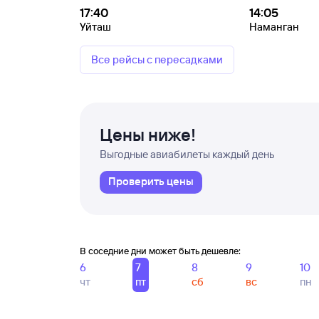
17:40
14:05
Уйташ
Наманган
Все рейсы с пересадками
Цены ниже!
Выгодные авиабилеты каждый день
Проверить цены
В соседние дни может быть дешевле:
6
7
8
9
10
чт
пт
сб
вс
пн