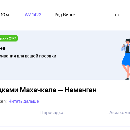
 10 м
WZ 1423
Ред Вингс
пт
ржка 24/7
не
ивания для вашей поездки
дками Махачкала — Наманган
сего
Читать дальше
Пересадка
Авиакомп