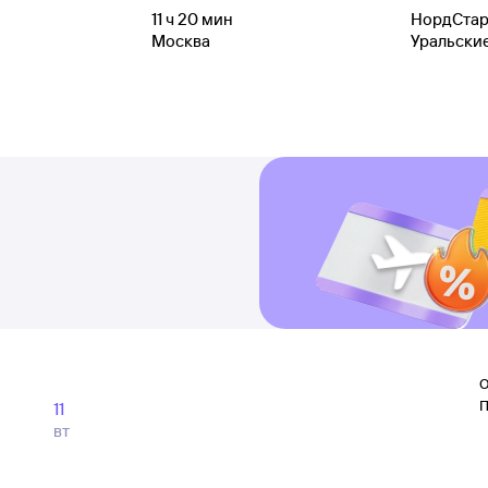
11
ч 20
мин
НордСта
Москва
Уральски
О
П
11
вт