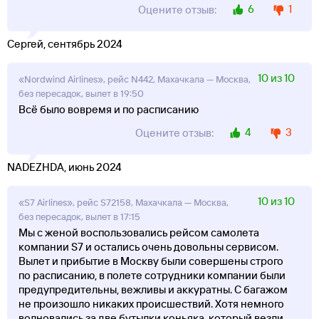
6
1
Оцените отзыв:
Сергей, сентябрь 2024
10 из 10
«Nordwind Airlines», рейс N442, Махачкала — Москва,
без пересадок, вылет в 19:50
Всё было вовремя и по расписанию
4
3
Оцените отзыв:
NADEZHDA, июнь 2024
10 из 10
«S7 Airlines», рейс S72158, Махачкала — Москва,
без пересадок, вылет в 17:15
Мы с женой воспользовались рейсом самолета
компании S7 и остались очень довольны сервисом.
Вылет и прибытие в Москву были совершены строго
по расписанию, в полете сотрудники компании были
предупредительны, вежливы и аккуратны. С багажом
не произошло никаких происшествий. Хотя немного
волновались за две бутылки коньяка, который везли