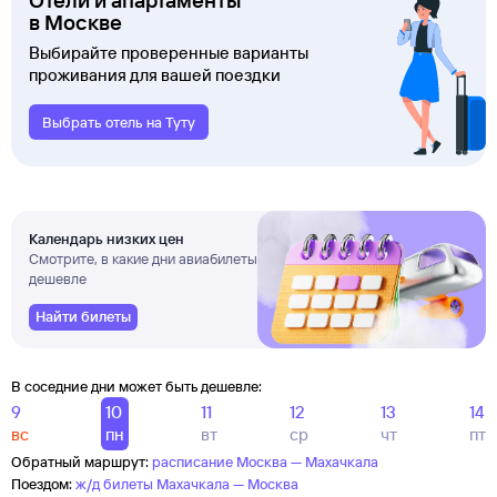
Отели и апартаменты
в Москве
Выбирайте проверенные варианты
проживания для вашей поездки
Выбрать отель на Туту
Календарь низких цен
Смотрите, в какие дни авиабилеты
дешевле
Найти билеты
В соседние дни может быть дешевле:
9
10
11
12
13
14
вс
пн
вт
ср
чт
пт
Обратный маршрут:
расписание Москва — Махачкала
Поездом:
ж/д билеты Махачкала — Москва