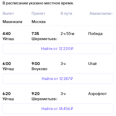
В расписании указано местное время.
Вылет
Прилет
В пути
Авиакомпани
Махачкала
Москва
4:40
7:35
2 ч 55 м
Победа
Уйташ
Шереметьево
Найти от
12 ⁠220 ⁠₽
6:00
9:00
3 ч
Utair
Уйташ
Внуково
Найти от
12 ⁠247 ⁠₽
6:20
9:20
3 ч
Аэрофлот
Уйташ
Шереметьево
Найти от
14 ⁠456 ⁠₽