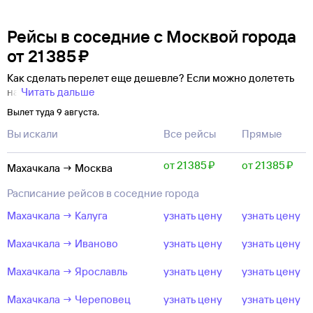
Рейсы в соседние с Москвой города
от
21 ⁠385 ⁠₽
Как сделать перелет еще дешевле? Если можно долететь
на
Читать дальше
Вылет туда 9 августа.
Вы искали
Все рейсы
Прямые
от 21 ⁠385 ⁠₽
от 21 ⁠385 ⁠₽
Махачкала → Москва
Расписание рейсов в соседние города
Махачкала → Калуга
узнать цену
узнать цену
Махачкала → Иваново
узнать цену
узнать цену
Махачкала → Ярославль
узнать цену
узнать цену
Махачкала → Череповец
узнать цену
узнать цену