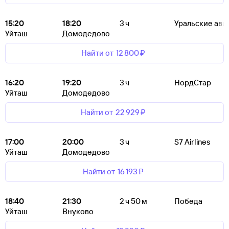
15:20
18:20
3 ч
Уральские ави
Уйташ
Домодедово
Найти от
12 ⁠800 ⁠₽
16:20
19:20
3 ч
НордСтар
Уйташ
Домодедово
Найти от
22 ⁠929 ⁠₽
17:00
20:00
3 ч
S7 Airlines
Уйташ
Домодедово
Найти от
16 ⁠193 ⁠₽
18:40
21:30
2 ч 50 м
Победа
Уйташ
Внуково