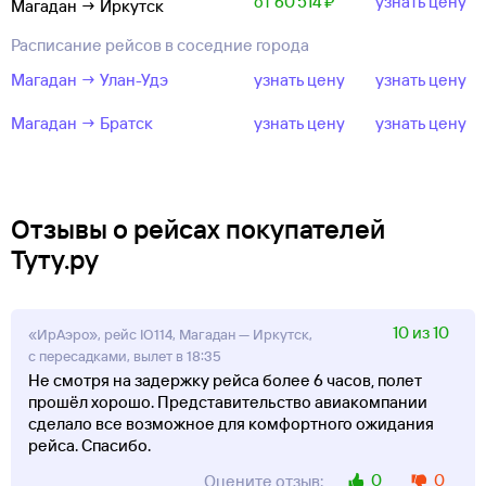
от 60 ⁠514 ⁠₽
узнать цену
Магадан → Иркутск
Расписание рейсов в соседние города
Магадан → Улан-Удэ
узнать цену
узнать цену
Магадан → Братск
узнать цену
узнать цену
Отзывы о рейсах покупателей
Туту.ру
10 из 10
«ИрАэро», рейс IO114, Магадан — Иркутск,
с пересадками, вылет в 18:35
Не смотря на задержку рейса более 6 часов, полет
прошёл хорошо. Представительство авиакомпании
сделало все возможное для комфортного ожидания
рейса. Спасибо.
0
0
Оцените отзыв: