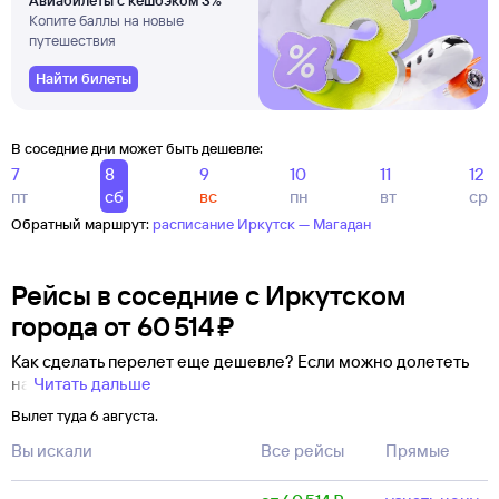
Авиабилеты с кешбэком 3%
Копите баллы на новые
путешествия
Найти билеты
В соседние дни может быть дешевле:
7
8
9
10
11
12
пт
сб
вс
пн
вт
ср
Обратный маршрут:
расписание Иркутск — Магадан
Рейсы в соседние с Иркутском
города
от
60 ⁠514 ⁠₽
Как сделать перелет еще дешевле? Если можно долететь
на
Читать дальше
Вылет туда 6 августа.
Вы искали
Все рейсы
Прямые