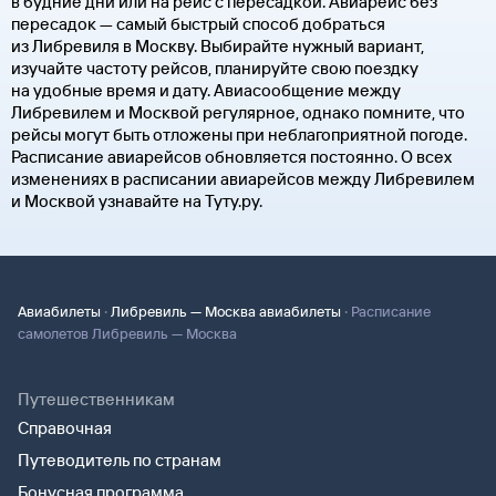
в будние дни или на рейс с пересадкой. Авиарейс без
пересадок — самый быстрый способ добраться
из Либревиля в Москву. Выбирайте нужный вариант,
изучайте частоту рейсов, планируйте свою поездку
на удобные время и дату. Авиасообщение между
Либревилем и Москвой регулярное, однако помните, что
рейсы могут быть отложены при неблагоприятной погоде.
Расписание авиарейсов обновляется постоянно. О всех
изменениях в расписании авиарейсов между Либревилем
и Москвой узнавайте на Туту.ру.
·
·
Авиабилеты
Либревиль — Москва авиабилеты
Расписание
самолетов Либревиль — Москва
Путешественникам
Справочная
Путеводитель по странам
Бонусная программа