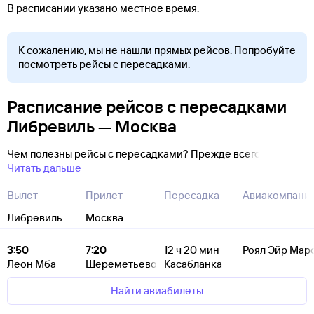
В расписании указано местное время.
К сожалению, мы не нашли прямых рейсов. Попробуйте
посмотреть рейсы с пересадками.
Расписание рейсов с пересадками
Либревиль — Москва
Чем полезны рейсы с пересадками? Прежде всего
Читать дальше
Вылет
Прилет
Пересадка
Авиакомпани
Либревиль
Москва
3:50
7:20
12
ч 20
мин
Роял Эйр Мар
Леон Мба
Шереметьево
Касабланка
Найти авиабилеты