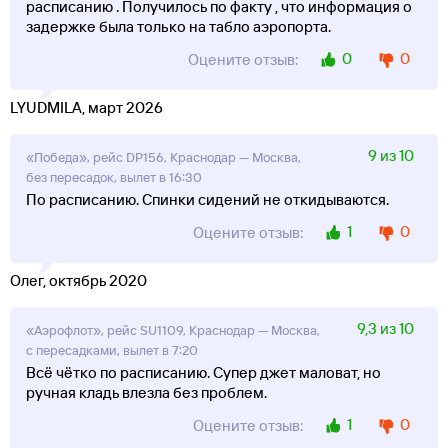
расписанию . Получилось по факту , что информация о
задержке была только на табло аэропорта.
0
0
Оцените отзыв:
LYUDMILA, март 2026
9 из 10
«Победа», рейс DP156, Краснодар — Москва,
без пересадок, вылет в 16:30
По расписанию. Спинки сидений не откидываются.
1
0
Оцените отзыв:
Олег, октябрь 2020
9,3 из 10
«Аэрофлот», рейс SU1109, Краснодар — Москва,
с пересадками, вылет в 7:20
Всё чётко по расписанию. Супер джет маловат, но
ручная кладь влезла без проблем.
1
0
Оцените отзыв: