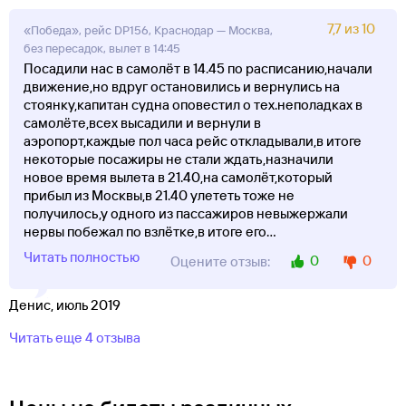
7,7 из 10
«Победа», рейс DP156, Краснодар — Москва,
без пересадок, вылет в 14:45
Посадили нас в самолёт в 14.45 по расписанию,начали
движение,но вдруг остановились и вернулись на
стоянку,капитан судна оповестил о тех.неполадках в
самолёте,всех высадили и вернули в
аэропорт,каждые пол часа рейс откладывали,в итоге
некоторые посажиры не стали ждать,назначили
новое время вылета в 21.40,на самолёт,который
прибыл из Москвы,в 21.40 улететь тоже не
получилось,у одного из пассажиров невыжержали
нервы побежал по взлётке,в итоге его
...
Читать полностью
0
0
Оцените отзыв:
Денис, июль 2019
Читать еще 4 отзыва