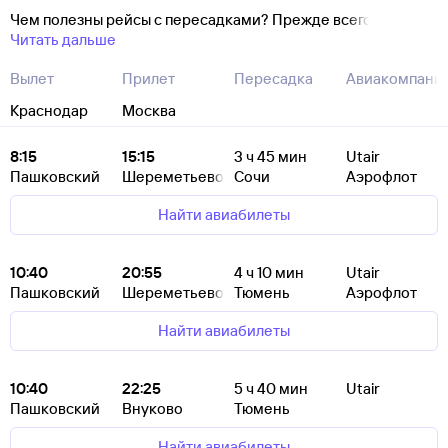
Чем полезны рейсы с пересадками? Прежде всего
Читать дальше
Вылет
Прилет
Пересадка
Авиакомпани
Краснодар
Москва
8:15
15:15
3
ч 45
мин
Utair
Пашковский
Шереметьево
Сочи
Аэрофлот
Найти авиабилеты
10:40
20:55
4
ч 10
мин
Utair
Пашковский
Шереметьево
Тюмень
Аэрофлот
Найти авиабилеты
10:40
22:25
5
ч 40
мин
Utair
Пашковский
Внуково
Тюмень
Найти авиабилеты