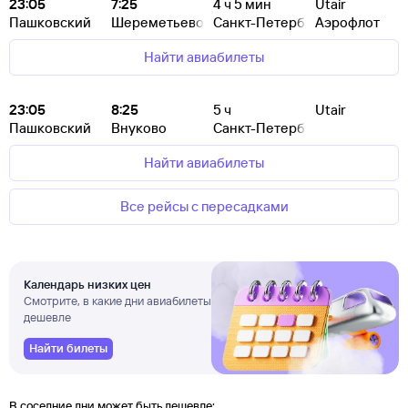
23:05
7:25
4
ч 5
мин
Utair
Пашковский
Шереметьево
Санкт-Петербург
Аэрофлот
Найти авиабилеты
23:05
8:25
5
ч
Utair
Пашковский
Внуково
Санкт-Петербург
Найти авиабилеты
Все рейсы с пересадками
Календарь низких цен
Смотрите, в какие дни авиабилеты
дешевле
Найти билеты
В соседние дни может быть дешевле: