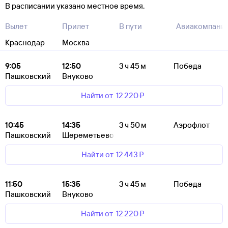
В расписании указано местное время.
Вылет
Прилет
В пути
Авиакомпани
Краснодар
Москва
9:05
12:50
3 ч 45 м
Победа
Пашковский
Внуково
Найти от
12 ⁠220 ⁠₽
10:45
14:35
3 ч 50 м
Аэрофлот
Пашковский
Шереметьево
Найти от
12 ⁠443 ⁠₽
11:50
15:35
3 ч 45 м
Победа
Пашковский
Внуково
Найти от
12 ⁠220 ⁠₽