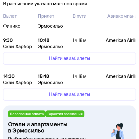
В расписании указано местное время.
Вылет
Прилет
В пути
Авиакомпани
Финикс
Эрмосильо
9:30
10:48
1 ч 18 м
American Airlin
Скай-Харбор
Эрмосильо
Найти авиабилеты
14:30
15:48
1 ч 18 м
American Airlin
Скай-Харбор
Эрмосильо
Найти авиабилеты
Безопасная оплата
Гарантия заселения
Отели и апартаменты
в Эрмосильо
Выбирайте проверенные варианты