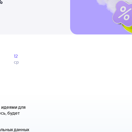
%
12
ср
я идеями для
сь, будет
альных данных