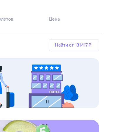
олетов
Цена
Найти от
131 ⁠417 ⁠₽