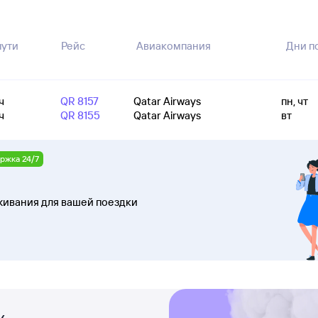
пути
Рейс
Авиакомпания
Дни п
ч
QR 8157
Qatar Airways
пн, чт
ч
QR 8155
Qatar Airways
вт
ржка 24/7
ивания для вашей поездки