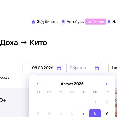
Ж/д билеты
Автобусы
Отели
Эл
 Доха → Кито
осква
7 авг
,
8 авг
9 авг
,
10 авг
Август 2026
ПН
ВТ
СР
ЧТ
ПТ
СБ
ВС
0+
1
2
3
4
5
6
7
8
9