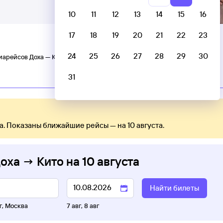
10
11
12
13
14
15
16
17
18
19
20
21
22
23
24
25
26
27
28
29
30
иарейсов Доха — Кито
31
Прямые рейсы
а. Показаны ближайшие рейсы — на 10 августа.
оха → Кито
на
10 августа
Найти билеты
г
,
Москва
7 авг
,
8 авг