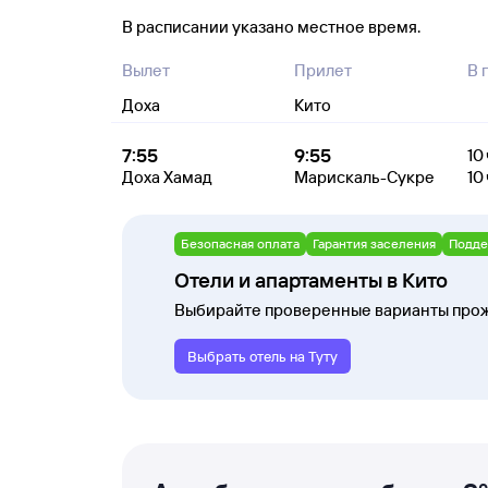
В расписании указано местное время.
Вылет
Прилет
В 
Доха
Кито
7:55
9:55
10 
Доха Хамад
Марискаль-Сукре
10 
Безопасная оплата
Гарантия заселения
Подде
Отели и апартаменты в Кито
Выбирайте проверенные варианты прож
Выбрать отель на Туту