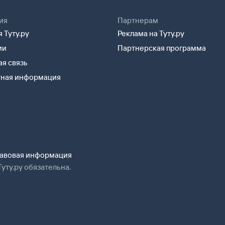
ия
Партнерам
 Туту.ру
Реклама на Туту.ру
ии
Партнерская программа
я связь
тная информация
авовая информация
уту.ру обязательна.