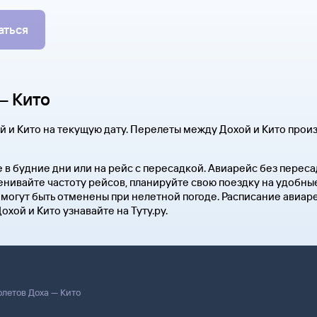
аться
— Кито
и Кито на текущую дату. Перелеты между Дохой и Кито произ
е в будние дни или на рейс с пересадкой. Авиарейс без пере
ценивайте частоту рейсов, планируйте свою поездку на удобн
 могут быть отменены при нелетной погоде. Расписание авиар
хой и Кито узнавайте на Туту.ру.
летов Доха — Кито