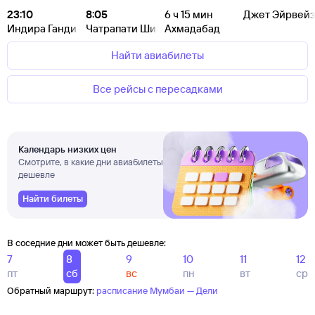
23:10
8:05
6
ч 15
мин
Джет Эйрвейз
Индира Ганди
Чатрапати Шиваджи
Ахмадабад
Найти авиабилеты
Все рейсы с пересадками
Календарь низких цен
Смотрите, в какие дни авиабилеты
дешевле
Найти билеты
В соседние дни может быть дешевле:
7
8
9
10
11
12
пт
сб
вс
пн
вт
ср
Обратный маршрут:
расписание Мумбаи — Дели