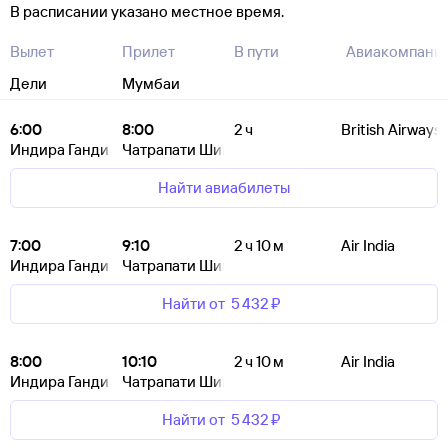
В расписании указано местное время.
Вылет
Прилет
В пути
Авиакомпани
Дели
Мумбаи
6:00
8:00
2 ч
British Airways
Индира Ганди
Чатрапати Шиваджи
Найти авиабилеты
7:00
9:10
2 ч 10 м
Air India
Индира Ганди
Чатрапати Шиваджи
Найти от
5 ⁠432 ⁠₽
8:00
10:10
2 ч 10 м
Air India
Индира Ганди
Чатрапати Шиваджи
Найти от
5 ⁠432 ⁠₽