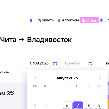
Ж/д билеты
Автобусы
Отели
Эл
 Чита → Владивосток
осква
6 авг
,
7 авг
8 авг
,
9 авг
Август 2026
ПН
ВТ
СР
ЧТ
ПТ
СБ
ВС
ом 3%
1
2
3
4
5
6
7
8
9
65 ⁠050
59 ⁠920
63 ⁠000
54 ⁠550