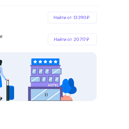
Найти от
13 ⁠390 ⁠₽
пт
Найти от
20 ⁠717 ⁠₽