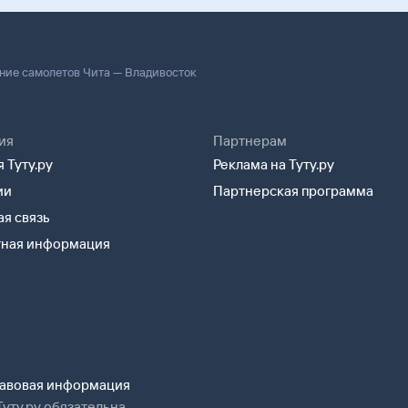
ние самолетов Чита — Владивосток
ия
Партнерам
 Туту.ру
Реклама на Туту.ру
ии
Партнерская программа
я связь
тная информация
авовая информация
уту.ру обязательна.