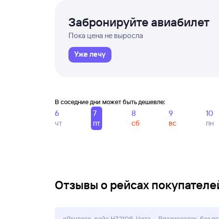
Забронируйте авиабилет
Пока цена не выросла
Уже лечу
В соседние дни может быть дешевле:
6
7
8
9
10
чт
пт
сб
вс
пн
Отзывы о рейсах покупателей
«Якутия», рейс HZ2108, Чита — Владивосток, без пе