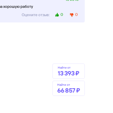
за хорошую работу
0
0
Оцените отзыв:
Найти от
13 ⁠393 ⁠₽
Найти от
66 ⁠857 ⁠₽