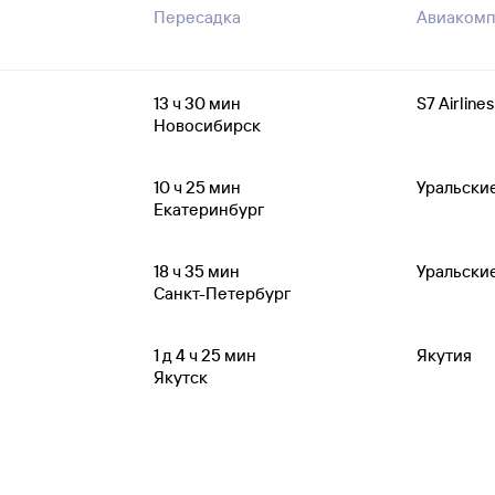
Пересадка
Авиакомп
13
ч 30
мин
S7 Airlines
Новосибирск
10
ч 25
мин
Уральски
Екатеринбург
18
ч 35
мин
Уральски
Санкт-Петербург
1
д 4
ч 25
мин
Якутия
Якутск