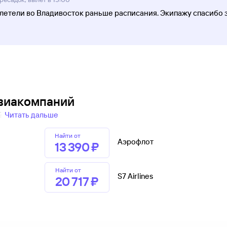
илетели во Владивосток раньше расписания. Экипажу спасибо 
авиакомпаний
и?
Читать дальше
Найти от
Аэрофлот
13 ⁠390 ⁠₽
Найти от
S7 Airlines
20 ⁠717 ⁠₽