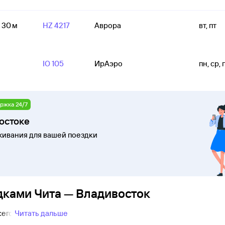
ч 30 м
HZ 4217
Аврора
вт, пт
IO 105
ИрАэро
пн, ср, 
ржка 24/7
остоке
ивания для вашей поездки
дками Чита — Владивосток
сего
Читать дальше