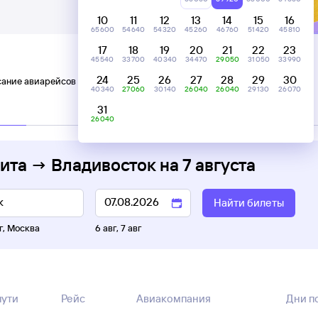
10
11
12
13
14
15
16
65 ⁠600
54 ⁠640
54 ⁠320
45 ⁠260
46 ⁠760
51 ⁠420
45 ⁠810
17
18
19
20
21
22
23
45 ⁠540
33 ⁠700
40 ⁠340
34 ⁠470
29 ⁠050
31 ⁠050
33 ⁠990
24
25
26
27
28
29
30
сание авиарейсов Чита — Владивосток
40 ⁠340
27 ⁠060
30 ⁠140
26 ⁠040
26 ⁠040
29 ⁠130
26 ⁠070
31
C пересадками
26 ⁠040
Чита → Владивосток
на
7 августа
Найти билеты
г
,
Москва
6 авг
,
7 авг
пути
Рейс
Авиакомпания
Дни п