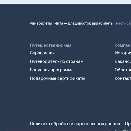
·
·
Авиабилеты
Чита — Владивосток авиабилеты
Расписа
Путешественникам
Компан
Справочная
История
Путеводитель по странам
Ваканс
Бонусная программа
Обратна
Подарочные сертификаты
Контак
Политика обработки персональных данных
Пр
При использовании материалов ссылка на сайт Т