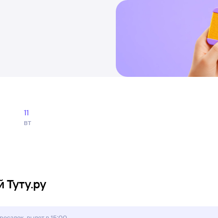
11
вт
 Туту.ру
ресадок, вылет в 15:00