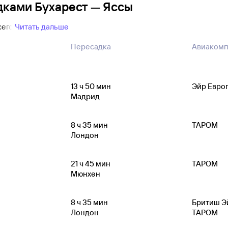
дками Бухарест — Яссы
сего
Читать дальше
Пересадка
Авиакомп
13
ч 50
мин
Эйр Евро
Мадрид
8
ч 35
мин
ТАРОМ
Лондон
21
ч 45
мин
ТАРОМ
Мюнхен
8
ч 35
мин
Бритиш Э
Лондон
ТАРОМ