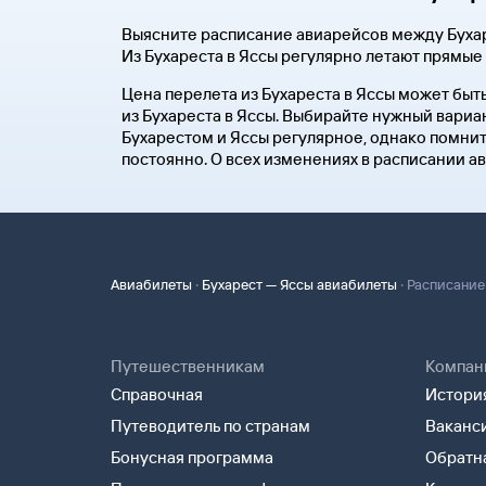
Выясните расписание авиарейсов между Бухар
Из Бухареста в Яссы регулярно летают прямые
Цена перелета из Бухареста в Яссы может быт
из Бухареста в Яссы. Выбирайте нужный вариа
Бухарестом и Яссы регулярное, однако помнит
постоянно. О всех изменениях в расписании ав
·
·
Авиабилеты
Бухарест — Яссы авиабилеты
Расписание
Путешественникам
Компан
Справочная
История
Путеводитель по странам
Ваканс
Бонусная программа
Обратна