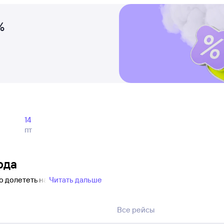
%
14
пт
ода
о долететь на
Читать дальше
Все рейсы