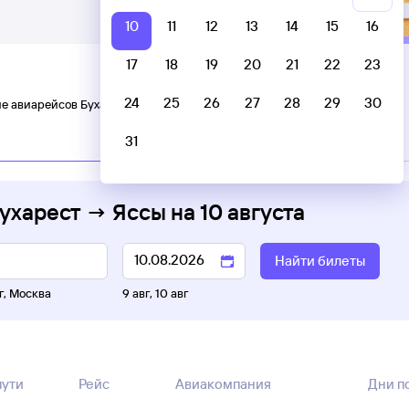
10
11
12
13
14
15
16
17
18
19
20
21
22
23
24
25
26
27
28
29
30
е авиарейсов Бухарест — Яссы
31
Бухарест → Яссы
на
10 августа
Найти билеты
г
,
Москва
9 авг
,
10 авг
пути
Рейс
Авиакомпания
Дни п