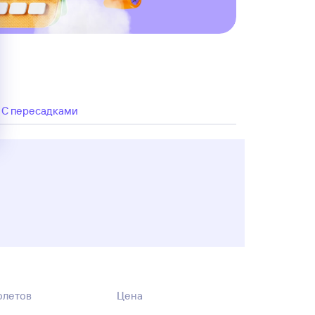
C пересадками
олетов
Цена