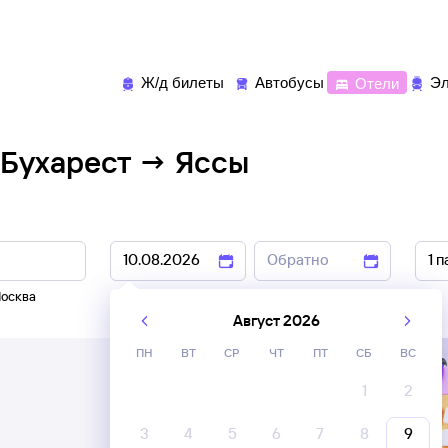
Ж/д билеты
Автобусы
Отели
Эл
 Бухарест → Яссы
осква
9 авг
,
10 авг
11 авг
,
12 авг
Август 2026
ПН
ВТ
СР
ЧТ
ПТ
СБ
ВС
1
2
3
4
5
6
7
8
9