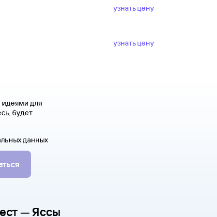
узнать цену
узнать цену
я идеями для
сь, будет
альных данных
аться
ест — Яссы