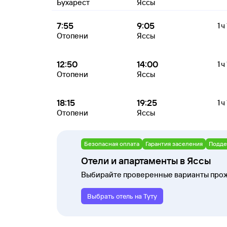
Бухарест
Яссы
7:55
9:05
1 ч
Отопени
Яссы
12:50
14:00
1 ч
Отопени
Яссы
18:15
19:25
1 ч
Отопени
Яссы
Безопасная оплата
Гарантия заселения
Подде
Отели и апартаменты в Яссы
Выбирайте проверенные варианты прож
Выбрать отель на Туту