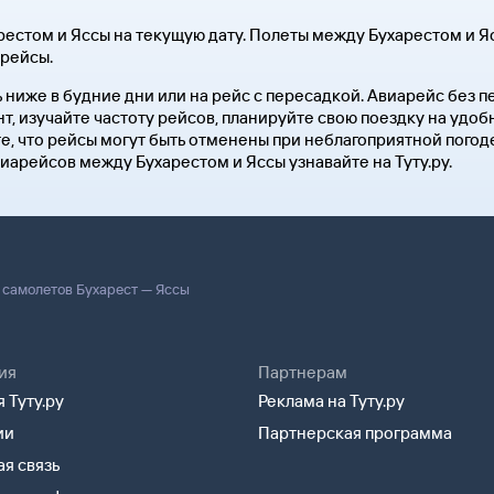
естом и Яссы на текущую дату. Полеты между Бухарестом и Я
 рейсы.
ь ниже в будние дни или на рейс с пересадкой. Авиарейс без
нт, изучайте частоту рейсов, планируйте свою поездку на удо
е, что рейсы могут быть отменены при неблагоприятной погод
иарейсов между Бухарестом и Яссы узнавайте на Туту.ру.
 самолетов Бухарест — Яссы
ия
Партнерам
 Туту.ру
Реклама на Туту.ру
ии
Партнерская программа
я связь