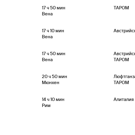
17
ч 50
мин
ТАРОМ
Вена
17
ч 10
мин
Австрийс
Вена
17
ч 50
мин
Австрийс
Вена
ТАРОМ
20
ч 50
мин
Люфтганз
Мюнхен
ТАРОМ
14
ч 10
мин
Алиталия
Рим