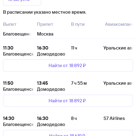
В расписании указано местное время.
Вылет
Прилет
В пути
Авиакомпани
Благовещенск
Москва
11:30
16:30
11 ч
Уральские ави
Благовещенск
Домодедово
Найти от
18 ⁠892 ⁠₽
11:50
13:45
7 ч 55 м
Уральские ави
Благовещенск
Домодедово
Найти от
18 ⁠892 ⁠₽
14:30
16:30
8 ч
S7 Airlines
Благовещенск
Домодедово
Найти от
18 ⁠619 ⁠₽