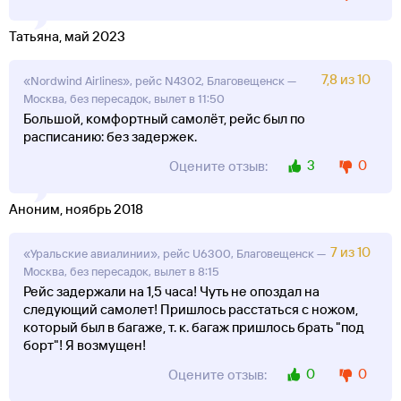
Татьяна, май 2023
7,8 из 10
«Nordwind Airlines», рейс N4302, Благовещенск —
Москва, без пересадок, вылет в 11:50
Большой, комфортный самолёт, рейс был по
расписанию: без задержек.
3
0
Оцените отзыв:
Аноним, ноябрь 2018
7 из 10
«Уральские авиалинии», рейс U6300, Благовещенск —
Москва, без пересадок, вылет в 8:15
Рейс задержали на 1,5 часа! Чуть не опоздал на
следующий самолет! Пришлось расстаться с ножом,
который был в багаже, т. к. багаж пришлось брать "под
борт"! Я возмущен!
0
0
Оцените отзыв: