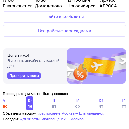
17:00
10:35
13
ч 50
мин
ИрАэро
Благовещенск
Домодедово
Новосибирск
АЛРОСА
Найти авиабилеты
Все рейсы с пересадками
Цены ниже!
Выгодные авиабилеты каждый
день
Проверить цены
В соседние дни может быть дешевле:
9
10
11
12
13
14
вс
пн
вт
ср
чт
пт
Обратный маршрут:
расписание Москва — Благовещенск
Поездом:
ж/д билеты Благовещенск — Москва