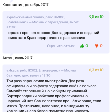
Константин, декабрь 2017
9,5 из 10
«Уральские авиалинии», рейс U6300,
Благовещенск — Москва, с пересадками, вылет
в 11:30
перелет прошел хорошо ,без задержек и опозданий
прилетел в Краснодар точно по расписанию
0
0
Оцените отзыв:
Антон, июль 2017
6,3 из 10
«Икар», рейс IK302, Благовещенск — Москва,
без пересадок, вылет в 18:30
Три раза переносили вылет рейса. Два раза
официально и по факту задержали ещё на полчаса.
Самолёт старенький, но в общем, приличный.
Бортпроводники работали профессионально,
нареканий нет. Сам полет тоже прошёл хорошо, сели
мягко. Претензиии, наверное, к менеджменту
компании - надо более грамотно планировать