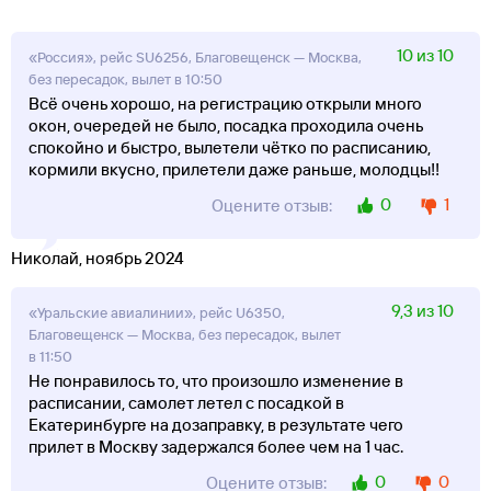
10 из 10
«Россия», рейс SU6256, Благовещенск — Москва,
без пересадок, вылет в 10:50
Всё очень хорошо, на регистрацию открыли много
окон, очередей не было, посадка проходила очень
спокойно и быстро, вылетели чётко по расписанию,
кормили вкусно, прилетели даже раньше, молодцы!!
0
1
Оцените отзыв:
Николай, ноябрь 2024
9,3 из 10
«Уральские авиалинии», рейс U6350,
Благовещенск — Москва, без пересадок, вылет
в 11:50
Не понравилось то, что произошло изменение в
расписании, самолет летел с посадкой в
Екатеринбурге на дозаправку, в результате чего
прилет в Москву задержался более чем на 1 час.
0
0
Оцените отзыв: