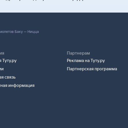
молетов Баку — Ницца
ия
Партнерам
 Туту.ру
Реклама на Туту.ру
ии
Партнерская программа
я связь
тная информация