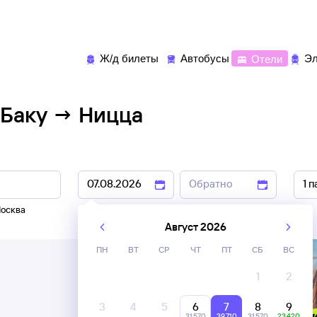
Ж/д билеты
Автобусы
Отели
Эл
 Баку → Ницца
осква
6 авг
,
7 авг
8 авг
,
9 авг
Август 2026
ПН
ВТ
СР
ЧТ
ПТ
СБ
ВС
1
2
3
4
5
6
7
8
9
31 ⁠570
39 ⁠710
31 ⁠570
23 ⁠420