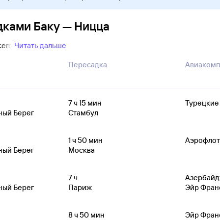
дками Баку — Ницца
сего
Читать дальше
Пересадка
Авиакомп
7
ч 15
мин
Турецкие
ный Берег
Стамбул
1
ч 50
мин
Аэрофлот
ный Берег
Москва
7
ч
Азербайд
ный Берег
Париж
Эйр Фран
8
ч 50
мин
Эйр Фран