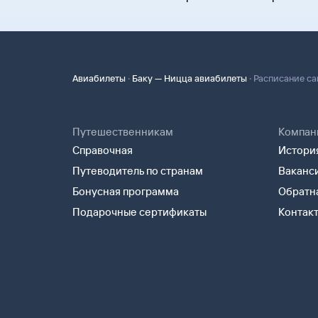
·
·
Авиабилеты
Баку — Ницца авиабилеты
Расписание са
Путешественникам
Компан
Справочная
История
Путеводитель по странам
Ваканс
Бонусная программа
Обратна
Подарочные сертификаты
Контак