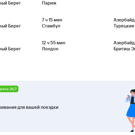
ный Берег
Париж
7
ч 15
мин
Азербайд
ный Берег
Стамбул
Турецкие
12
ч 55
мин
Азербайд
ный Берег
Лондон
Бритиш Э
ржка 24/7
ивания для вашей поездки