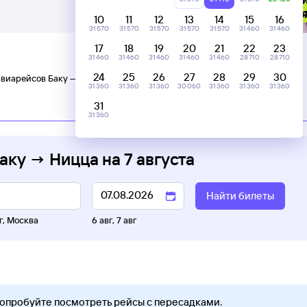
10
11
12
13
14
15
16
31 ⁠570
31 ⁠570
31 ⁠570
31 ⁠570
31 ⁠570
31 ⁠460
31 ⁠460
17
18
19
20
21
22
23
31 ⁠460
31 ⁠460
31 ⁠460
31 ⁠460
31 ⁠460
28 ⁠710
28 ⁠710
24
25
26
27
28
29
30
авиарейсов Баку — Ницца
31 ⁠360
31 ⁠360
31 ⁠360
30 ⁠060
31 ⁠360
31 ⁠360
31 ⁠360
31
C пересадками
31 ⁠360
Баку → Ницца
на
7 августа
Найти билеты
г
,
Москва
6 авг
,
7 авг
Попробуйте посмотреть рейсы с пересадками.