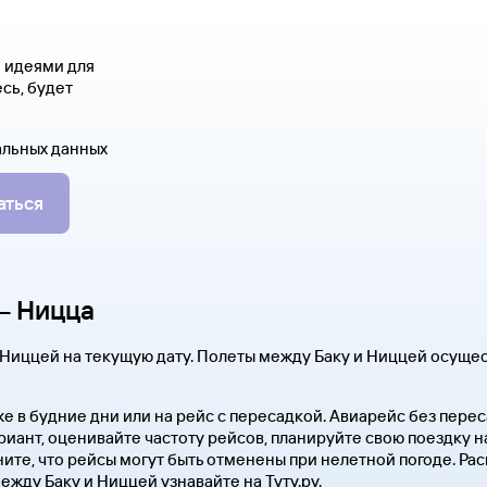
я идеями для
сь, будет
альных данных
аться
— Ницца
Ниццей на текущую дату. Полеты между Баку и Ниццей осущес
же в будние дни или на рейс с пересадкой. Авиарейс без пер
риант, оценивайте частоту рейсов, планируйте свою поездку 
ите, что рейсы могут быть отменены при нелетной погоде. Ра
жду Баку и Ниццей узнавайте на Туту.ру.