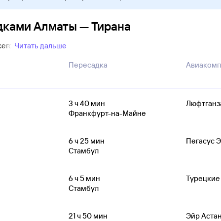
дками Алматы — Тирана
сего
Читать дальше
Пересадка
Авиакомп
3
ч 40
мин
Люфтганз
Франкфурт-на-Майне
6
ч 25
мин
Пегасус 
Стамбул
6
ч 5
мин
Турецкие
Стамбул
21
ч 50
мин
Эйр Аста