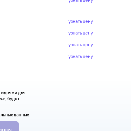
узнать цену
узнать цену
узнать цену
узнать цену
узнать цену
я идеями для
сь, будет
альных данных
аться