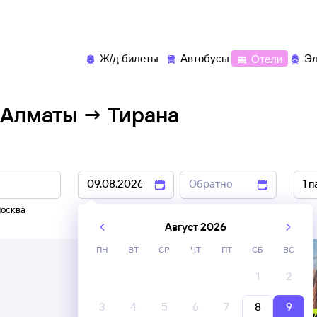
Ж/д билеты
Автобусы
Отели
Эл
 Алматы → Тирана
осква
8 авг
,
9 авг
10 авг
,
11 авг
Август 2026
ПН
ВТ
СР
ЧТ
ПТ
СБ
ВС
1
2
3
4
5
6
7
8
9