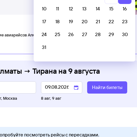
10
11
12
13
14
15
16
17
18
19
20
21
22
23
24
25
26
27
28
29
30
ие авиарейсов Алматы — Тирана
31
C пересадками
Алматы → Тирана
на
9 августа
Найти билеты
г
,
Москва
8 авг
,
9 авг
Попробуйте посмотреть рейсы с пересадками.