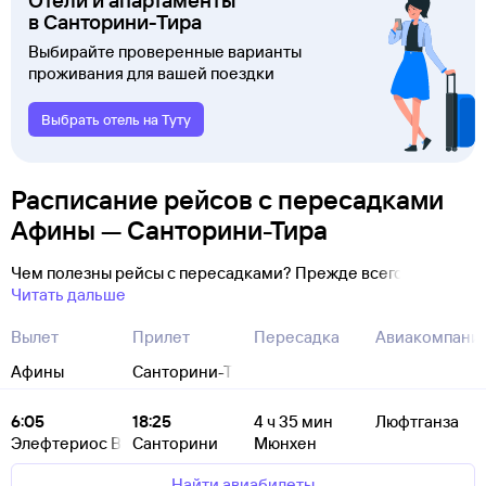
Отели и апартаменты
в Санторини-Тира
Выбирайте проверенные варианты
проживания для вашей поездки
Выбрать отель на Туту
Расписание рейсов с пересадками
Афины — Санторини-Тира
Чем полезны рейсы с пересадками? Прежде всего
Читать дальше
Вылет
Прилет
Пересадка
Авиакомпани
Афины
Санторини-Тира
6:05
18:25
4
ч 35
мин
Люфтганза
Элефтериос Венизелос
Санторини
Мюнхен
Найти авиабилеты