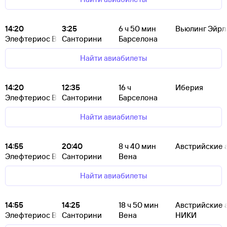
14:20
3:25
6
ч 50
мин
Вьюлинг Эйрл
Элефтериос Венизелос
Санторини
Барселона
Найти авиабилеты
14:20
12:35
16
ч
Иберия
Элефтериос Венизелос
Санторини
Барселона
Найти авиабилеты
14:55
20:40
8
ч 40
мин
Австрийские 
Элефтериос Венизелос
Санторини
Вена
Найти авиабилеты
14:55
14:25
18
ч 50
мин
Австрийские 
Элефтериос Венизелос
Санторини
Вена
НИКИ