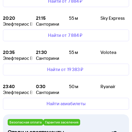
Найти от
7 ⁠884 ⁠₽
20:20
21:15
55 м
Sky Express
Элефтериос Венизелос
Санторини
Найти от
7 ⁠884 ⁠₽
20:35
21:30
55 м
Volotea
Элефтериос Венизелос
Санторини
Найти от
19 ⁠383 ⁠₽
23:40
0:30
50 м
Ryanair
Элефтериос Венизелос
Санторини
Найти авиабилеты
Безопасная оплата
Гарантия заселения