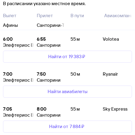
В расписании указано местное время.
Вылет
Прилет
В пути
Авиакомпани
Афины
Санторини-Тира
6:00
6:55
55 м
Volotea
Элефтериос Венизелос
Санторини
Найти от
19 ⁠383 ⁠₽
7:00
7:50
50 м
Ryanair
Элефтериос Венизелос
Санторини
Найти авиабилеты
7:05
8:00
55 м
Sky Express
Элефтериос Венизелос
Санторини
Найти от
7 ⁠884 ⁠₽