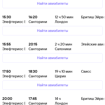
Найти авиабилеты
15:30
16:20
12
ч 50
мин
Бритиш Эйрве
Элефтериос Венизелос
Санторини
Лондон
Найти авиабилеты
15:55
20:15
2
ч 20
мин
Эгейские ави
Элефтериос Венизелос
Санторини
Салоники
Найти авиабилеты
17:50
18:30
19
ч 10
мин
Свисс
Элефтериос Венизелос
Санторини
Цюрих
Найти авиабилеты
20:00
17:45
14
ч
Бритиш Эйрве
Элефтериос Венизелос
Санторини
Лондон